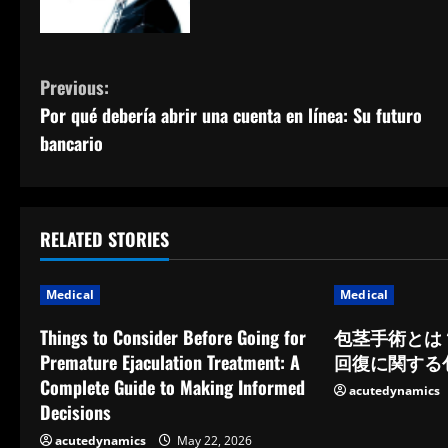
C
Previous:
Por qué debería abrir una cuenta en línea: Su futuro
o
bancario
n
t
RELATED STORIES
i
n
Medical
Medical
u
Things to Consider Before Going for
包茎手術とは
Premature Ejaculation Treatment: A
回復に関する
e
Complete Guide to Making Informed
acutedynamics
Decisions
R
acutedynamics
May 22, 2026