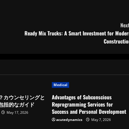
Next
Ready Mix Trucks: A Smart Investment for Moder
Constructio
Medical
？カウンセリングと
Advantages of Subconscious
包括的なガイド
Reprogramming Services for
Success and Personal Development
May 17, 2026
acutedynamics
May 7, 2026