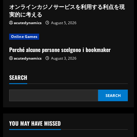
n
オンラインカジノサービスを利用する利点を現
g
実的に考える
acutedynamics
August 5, 2026
Online Games
Perché alcune persone scelgono i bookmaker
acutedynamics
August 3, 2026
SEARCH
SEARCH
YOU MAY HAVE MISSED