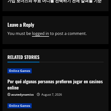
가입 보너스와 무료 머니를 선택하기 전에 살펴볼 기준
t
i
Leave a Reply
n
You must be
logged in
to post a comment.
u
e
RELATED STORIES
R
e
Online Games
a
Por qué algunas personas prefieren jugar en casinos
online
d
acutedynamics
August 7, 2026
i
Online Games