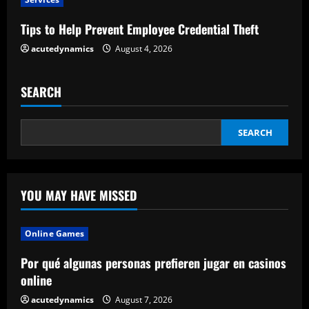
i
Tips to Help Prevent Employee Credential Theft
n
acutedynamics
August 4, 2026
g
SEARCH
SEARCH
YOU MAY HAVE MISSED
Online Games
Por qué algunas personas prefieren jugar en casinos
online
acutedynamics
August 7, 2026