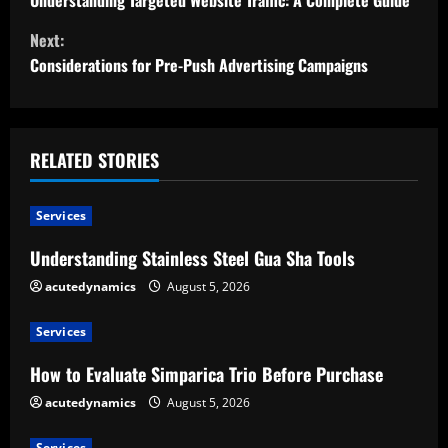
o
Understanding Targeted Website Traffic: A Complete Guide
Next:
n
Considerations for Pre-Push Advertising Campaigns
t
i
RELATED STORIES
n
u
Services
e
Understanding Stainless Steel Gua Sha Tools
acutedynamics
August 5, 2026
R
e
Services
How to Evaluate Simparica Trio Before Purchase
a
acutedynamics
August 5, 2026
d
Services