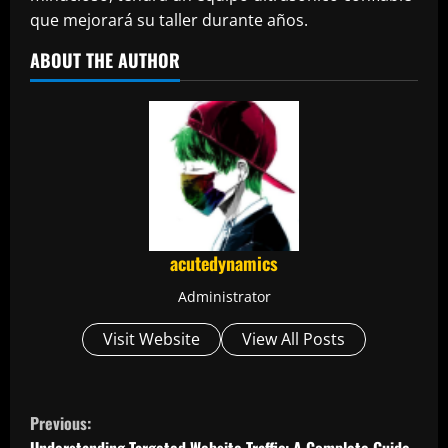
que mejorará su taller durante años.
ABOUT THE AUTHOR
acutedynamics
Administrator
Visit Website
View All Posts
C
Previous: