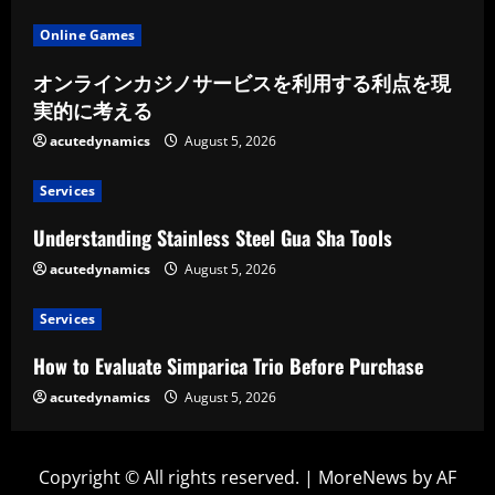
Online Games
オンラインカジノサービスを利用する利点を現
実的に考える
acutedynamics
August 5, 2026
Services
Understanding Stainless Steel Gua Sha Tools
acutedynamics
August 5, 2026
Services
How to Evaluate Simparica Trio Before Purchase
acutedynamics
August 5, 2026
Copyright © All rights reserved.
|
MoreNews
by AF