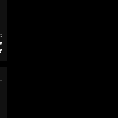
:
e
y