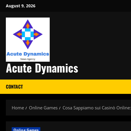
Skip
August 9, 2026
to
content
Acute Dynamics
CONTACT
Home
Online Games
Cosa Sappiamo sui Casinò Online:
Online Games