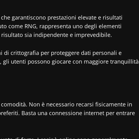
che garantiscono prestazioni elevate e risultati
ciuto come RNG, rappresenta uno degli elementi
risultato sia indipendente e imprevedibile.
 di crittografia per proteggere dati personali e
i, gli utenti possono giocare con maggiore tranquillità
a comodità. Non è necessario recarsi fisicamente in
preferiti. Basta una connessione internet per entrare