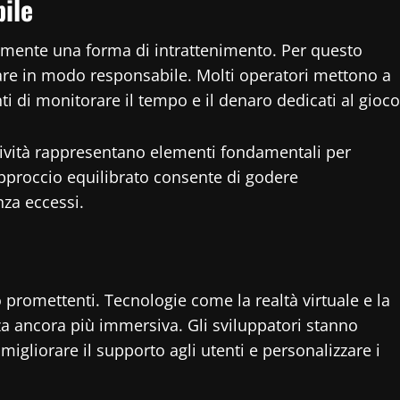
ile
almente una forma di intrattenimento. Per questo
ocare in modo responsabile. Molti operatori mettono a
i di monitorare il tempo e il denaro dedicati al gioco
ttività rappresentano elementi fondamentali per
pproccio equilibrato consente di godere
nza eccessi.
 promettenti. Tecnologie come la realtà virtuale e la
a ancora più immersiva. Gli sviluppatori stanno
r migliorare il supporto agli utenti e personalizzare i