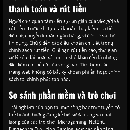
thanh toán và rút tiền
Người chơi quan tâm đến sự đơn giản của việc gửi và
rút tiền. Trước khi tạo tài khoản, hãy kiểm tra tiền
điện tử, chuyển khoản ngân hàng, ví điện tử và thẻ
tín dụng. Chú ý đến các điều khoản chi tiết trong
chính sách rút tiền. Giới hạn rút tiền cao, thời gian
xử lý kéo dài hoặc xác minh khó khăn đều là những
đặc điểm có thể có của sòng bạc. Tìm kiếm các
trang web không có bất kỳ khoản phí ẩn hoặc chính
sách tài chính phức tạp nào.
So sánh phần mềm và trò chơi
Trải nghiệm của bạn tại một sòng bạc trực tuyến có
thể bị ảnh hưởng đáng kể bởi sự đa dạng và chất
lượng của các trò chơi. Microgaming, NetEnt,
Playtech và Evolution Gaming được các nền tảng