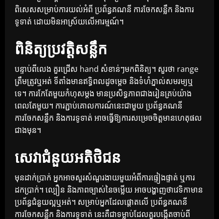
ពិសេសសម្រាប់ការយល់អំពី ប្រព័ន្ធគណនី ការចែកសន្លឹក និងការ
ទូទាត់ ដោយមិនអាស្រ័យលើអារម្មណ៍។
ពិនិត្យប្រវត្តិសន្លឹក
បន្ទាប់ពីលេង គួរជ្រើស hand សំខាន់ៗមកពិនិត្យ។ សួរថា range
ត្រឹមត្រូវឬអត់ ទីតាំងមានឥទ្ធិពលដូចម្តេច និងទំហំភ្នាល់សមរម្យឬ
ទេ។ ការកែតែមួយកំហុសម្តង មានប្រសិទ្ធភាពជាងរៀនគ្រប់យ៉ាង
ពេលតែមួយ។ ការភ្ជាប់គោលការណ៍នេះជាមួយ ប្រព័ន្ធគណនី
ការចែកសន្លឹក និងការទូទាត់ អាចធ្វើឱ្យការសម្រេចចិត្តមានហេតុផល
ជាងមុន។
សេវាជំនួយអតិថិជន
មុនដាក់ប្រាក់ អ្នកអាចសួរសំណួរងាយមួយអំពីការផ្ទៀងផ្ទាត់ ឬការ
ដកប្រាក់។ ល្បឿន និងភាពច្បាស់នៃចម្លើយ អាចបង្ហាញថាវេទិកាមាន
ប្រព័ន្ធជំនួយល្អឬអត់។ សម្រាប់អ្នកដែលផ្តោតលើ ប្រព័ន្ធគណនី
ការចែកសន្លឹក និងការទូទាត់ នេះគឺជាទម្លាប់ដែលគួរបង្កើតចាប់ពី