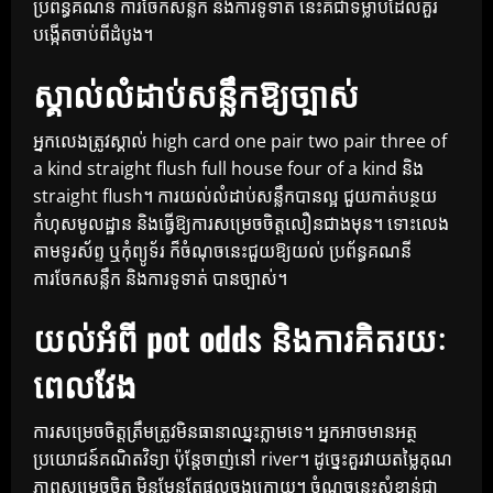
ប្រព័ន្ធគណនី ការចែកសន្លឹក និងការទូទាត់ នេះគឺជាទម្លាប់ដែលគួរ
បង្កើតចាប់ពីដំបូង។
ស្គាល់លំដាប់សន្លឹកឱ្យច្បាស់
អ្នកលេងត្រូវស្គាល់ high card one pair two pair three of
a kind straight flush full house four of a kind និង
straight flush។ ការយល់លំដាប់សន្លឹកបានល្អ ជួយកាត់បន្ថយ
កំហុសមូលដ្ឋាន និងធ្វើឱ្យការសម្រេចចិត្តលឿនជាងមុន។ ទោះលេង
តាមទូរស័ព្ទ ឬកុំព្យូទ័រ ក៏ចំណុចនេះជួយឱ្យយល់ ប្រព័ន្ធគណនី
ការចែកសន្លឹក និងការទូទាត់ បានច្បាស់។
យល់អំពី pot odds និងការគិតរយៈ
ពេលវែង
ការសម្រេចចិត្តត្រឹមត្រូវមិនធានាឈ្នះភ្លាមទេ។ អ្នកអាចមានអត្ថ
ប្រយោជន៍គណិតវិទ្យា ប៉ុន្តែចាញ់នៅ river។ ដូច្នេះគួរវាយតម្លៃគុណ
ភាពសម្រេចចិត្ត មិនមែនតែផលចុងក្រោយ។ ចំណុចនេះសំខាន់ជា