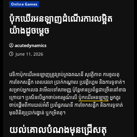
Online Games
ប៉ុកឃើរអនឡាញដំណើរការលម្អិត
យ៉ាងដូចម្តេច
acutedynamics
June 11, 2026
វេទិកាប៉ុកឃើរអនឡាញត្រូវគ្រប់គ្រងគណនី សុវត្ថិភាព ការចូលតុ
ការចែកសន្លឹក ពេលវេលា ប្រាក់កណ្តាល ប្រវត្តិហ្គេម និងការទូទាត់។
សម្រាប់អ្នកលេង វាមើលទៅសាមញ្ញ ប៉ុន្តែមានប្រព័ន្ធជាច្រើននៅខាង
ក្រោយ។ ប្រសិនបើអ្នកចាប់អារម្មណ៍លើ
ប៉ុកឃើរអនឡាញ
អ្នកគួរ
ចាប់ផ្តើមពីការយល់អំពី ប្រព័ន្ធគណនី ការចែកសន្លឹក និងការទូទាត់
មុនពិនិត្យប្រាក់រង្វាន់ ឬកម្រិតតុ។
យល់គោលបំណងមុនជ្រើសតុ