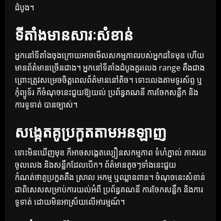
ដំបូង។
ទីតាំងមានសារៈសំខាន់
អ្នកនៅទីតាំងចុងក្រោយអាចមើលសកម្មភាពរបស់អ្នកដទៃមុន ហើយ
មានព័ត៌មានច្រើនជាង។ អ្នកនៅទីតាំងដំបូងគួរលេង range តឹងជាង
ព្រោះត្រូវសម្រេចចិត្តពេលព័ត៌មាននៅតិច។ ទោះលេងតាមទូរស័ព្ទ ឬ
កុំព្យូទ័រ ក៏ចំណុចនេះជួយឱ្យយល់ ប្រព័ន្ធគណនី ការចែកសន្លឹក និង
ការទូទាត់ បានច្បាស់។
សង្កេតគូប្រកួតតាមអនឡាញ
ទោះមិនឃើញមុខ ក៏អាចសង្កេតល្បឿនសកម្មភាព ទំហំភ្នាល់ ភាគរយ
ចូលលេង និងសន្លឹកដែលបើក។ ព័ត៌មានតូចៗទាំងនេះជួយ
កំណត់ថាគូប្រកួតតឹង ស្រាល អកម្ម ឬឈ្លានពាន។ ចំណុចនេះសំខាន់
ជាពិសេសសម្រាប់ការយល់អំពី ប្រព័ន្ធគណនី ការចែកសន្លឹក និងការ
ទូទាត់ ដោយមិនអាស្រ័យលើអារម្មណ៍។