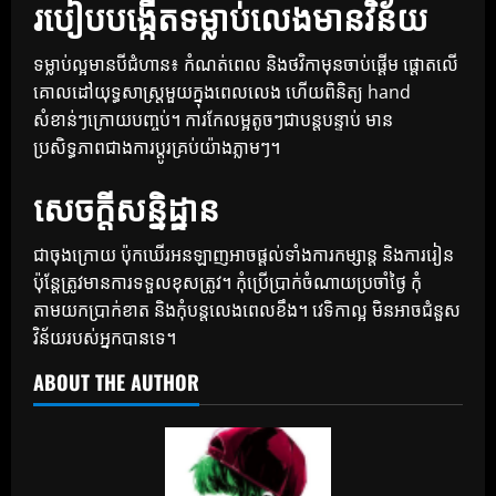
របៀបបង្កើតទម្លាប់លេងមានវិន័យ
ទម្លាប់ល្អមានបីជំហាន៖ កំណត់ពេល និងថវិកាមុនចាប់ផ្តើម ផ្តោតលើ
គោលដៅយុទ្ធសាស្ត្រមួយក្នុងពេលលេង ហើយពិនិត្យ hand
សំខាន់ៗក្រោយបញ្ចប់។ ការកែលម្អតូចៗជាបន្តបន្ទាប់ មាន
ប្រសិទ្ធភាពជាងការប្តូរគ្រប់យ៉ាងភ្លាមៗ។
សេចក្តីសន្និដ្ឋាន
ជាចុងក្រោយ ប៉ុកឃើរអនឡាញអាចផ្តល់ទាំងការកម្សាន្ត និងការរៀន
ប៉ុន្តែត្រូវមានការទទួលខុសត្រូវ។ កុំប្រើប្រាក់ចំណាយប្រចាំថ្ងៃ កុំ
តាមយកប្រាក់ខាត និងកុំបន្តលេងពេលខឹង។ វេទិកាល្អ មិនអាចជំនួស
វិន័យរបស់អ្នកបានទេ។
ABOUT THE AUTHOR