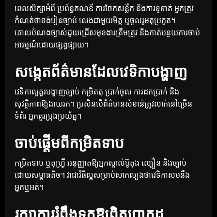
ពេលសិក្សាអំពី ប្រព័ន្ធគណនី ការចែកសន្លឹក និងការទូទាត់ អ្នកត្រូវ
កំណត់ថាចង់រៀនច្បាប់ លេងជាមួយមិត្ត ឬចូលរួមតុប្រកួត។
គោលបំណងច្បាស់ជួយជ្រើសមុខងារត្រឹមត្រូវ និងកាត់បន្ថយការចាប់
អារម្មណ៍ដោយផ្សព្វផ្សាយ។
សង្កេតព័ត៌មានដែលវេទិកាបង្ហាញ
វេទិកាល្អគួរបង្ហាញច្បាប់ កម្រិតតុ ប្រាក់ចូល ការដកប្រាក់ និង
សុវត្ថិភាពឱ្យងាយរក។ ប្រសិនបើព័ត៌មានសំខាន់ត្រូវលាក់នៅច្រើន
ទំព័រ អ្នកគួរប្រុងប្រយ័ត្ន។
ចាប់ផ្តើមពីកម្រិតទាប
កម្រិតទាប ឬតុហ្វ្រី អនុញ្ញាតឱ្យអ្នកស្គាល់ប៊ូតុង ល្បឿន និងច្បាប់
ដោយសម្ពាធតិច។ វាជាវិធីល្អសម្រាប់សាកល្បងថាវេទិកាសមនឹង
អ្នកឬអត់។
រក្សាការរំពឹងទុកឱ្យពិតប្រាកដ