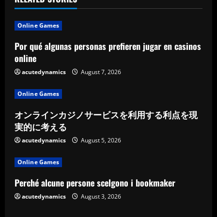
n
u
Online Games
e
Por qué algunas personas prefieren jugar en casinos
online
R
acutedynamics
August 7, 2026
e
Online Games
a
オンラインカジノサービスを利用する利点を現
d
実的に考える
acutedynamics
August 5, 2026
i
Online Games
n
Perché alcune persone scelgono i bookmaker
g
acutedynamics
August 3, 2026