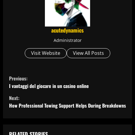
acutedynamics
Administrator
Visit Website
View All Posts
C
Previous:
o
I vantaggi del giocare in un casino online
Next:
n
How Professional Towing Support Helps During Breakdowns
t
i
RELATED STORIES