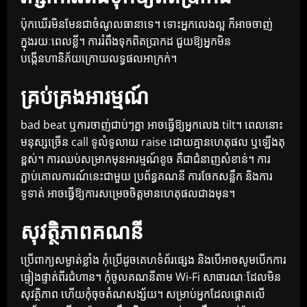
ប៉ុកឃើរមិនមែនជាចំណូលធានាទេ។ ទោះអ្នកលេងល្អ ក៏អាចចាញ់
ក្នុងរយៈពេលខ្លី។ ការរំពឹងទុកពិតប្រាកដ ជួយឱ្យអ្នកមិន
បង្កើនហានិភ័យក្រោយលទ្ធផលអាក្រក់។
គ្រប់គ្រងអារម្មណ៍
bad beat ឬការចាញ់ជាប់ៗគ្នា អាចធ្វើឱ្យអ្នកលេង tilt។ ពេលនោះ
មនុស្សច្រើន call ទូលំទូលាយ raise ដោយគ្មានហេតុផល ឬឡើងតុ
ខ្ពស់។ ការឈប់សម្រាកមុនអារម្មណ៍ខូច គឺជាជំនាញសំខាន់។ ការ
ភ្ជាប់គោលការណ៍នេះជាមួយ ប្រព័ន្ធគណនី ការចែកសន្លឹក និងការ
ទូទាត់ អាចធ្វើឱ្យការសម្រេចចិត្តមានហេតុផលជាងមុន។
សុវត្ថិភាពគណនី
ប្រើពាក្យសម្ងាត់ខ្លាំង កុំប្រើដូចគេហទំព័រផ្សេង និងបើអាចសូមបើកការ
ផ្ទៀងផ្ទាត់ពីរជំហាន។ កុំចូលគណនីតាម Wi-Fi សាធារណៈដែលមិន
សុវត្ថិភាព ហើយកុំចុចតំណសង្ស័យ។ សម្រាប់អ្នកដែលផ្តោតលើ