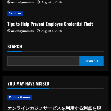
acutedynamics
August 5, 2026
d
Services
i
Tips to Help Prevent Employee Credential Theft
n
acutedynamics
August 4, 2026
g
SEARCH
SEARCH
YOU MAY HAVE MISSED
Online Games
オンラインカジノサービスを利用する利点を現