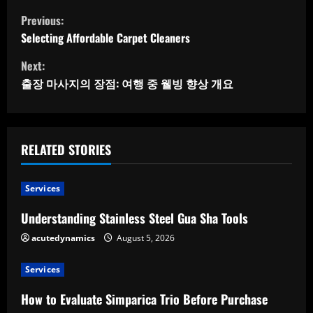
C
Previous:
o
Selecting Affordable Carpet Cleaners
Next:
n
출장 마사지의 장점: 여행 중 웰빙 향상 개요
t
i
RELATED STORIES
n
u
Services
e
Understanding Stainless Steel Gua Sha Tools
acutedynamics
August 5, 2026
R
e
Services
How to Evaluate Simparica Trio Before Purchase
a