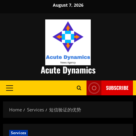
Skip
August 7, 2026
to
content
Acute Dynamics
SUBSCRIBE
Primary
Menu
Home
Services
短信验证的优势
Services