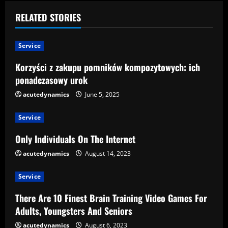
n
RELATED STORIES
u
Service
e
Korzyści z zakupu pomników kompozytowych: ich
R
ponadczasowy urok
e
acutedynamics
June 5, 2025
a
Service
d
Only Individuals On The Internet
acutedynamics
August 14, 2023
i
Service
n
There Are 10 Finest Brain Training Video Games For
g
Adults, Youngsters And Seniors
acutedynamics
August 6, 2023