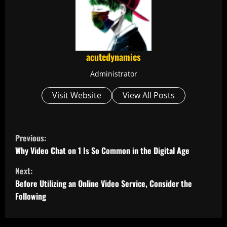
acutedynamics
Administrator
Visit Website
View All Posts
C
Previous:
o
Why Video Chat on 1 Is So Common in the Digital Age
Next:
n
Before Utilizing an Online Video Service, Consider the
t
Following
i