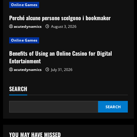
Online Games
n
Perché alcune persone scelgono i bookmaker
g
acutedynamics
August 3, 2026
Online Games
Benefits of Using an Online Casino for Digital
Entertainment
acutedynamics
July 31, 2026
SEARCH
SEARCH
YOU MAY HAVE MISSED