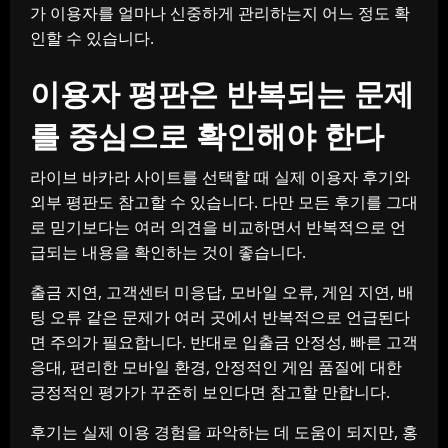
가 이용자를 얼마나 신중하게 관리하는지 어느 정도 확
인할 수 있습니다.
이용자 평판은 반복되는 문제
를 중심으로 확인해야 한다
라이브 바카라 사이트를 선택할 때 실제 이용자 후기와
외부 평판도 참고할 수 있습니다. 다만 모든 후기를 그대
로 믿기보다는 여러 의견을 비교하면서 반복적으로 언
급되는 내용을 확인하는 것이 좋습니다.
출금 지연, 고객센터 미응답, 모바일 오류, 게임 지연, 배
팅 오류 같은 문제가 여러 곳에서 반복적으로 언급된다
면 주의가 필요합니다. 반대로 입출금 안정성, 빠른 고객
응대, 편리한 모바일 환경, 안정적인 게임 품질에 대한
긍정적인 평가가 꾸준히 보인다면 참고할 만합니다.
후기는 실제 이용 경험을 파악하는 데 도움이 되지만, 홍