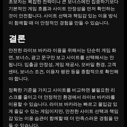
초보자는 복잡한 전략이나 큰 보너스에만 집중하기보다
기본적인 게임 흐름과 사이트 안정성을 먼저 확인하는
것이 안전합니다. 사이트 선택과 책임감 있는 이용 방식
이 함께할 때 더 안정적인 경험을 만들 수 있습니다.
결론
안전한 라이브 바카라 이용을 위해서는 단순히 게임 화
면, 보너스, 광고 문구만 보고 사이트를 선택해서는 안
됩니다. 입출금 안정성, 게임 제공사, 모바일 환경, 고객
센터, 보너스 조건, 이용자 평판 등을 종합적으로 확인해
야 합니다.
정확한 기준을 가지고 사이트를 비교하면 불필요한 리
스크를 줄이고 더 안정적인 환경에서 라이브 바카라를
이용할 수 있습니다. 라이브 바카라는 빠르고 몰입감 있
게 즐길 수 있는 게임이지만, 안전한 사이트 선택과 책임
감 있는 이용 습관이 함께할 때 더 만족스러운 경험을 만
들 수 있습니다.