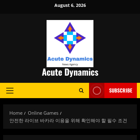
Skip
August 6, 2026
to
content
Acute Dynamics
SUBSCRIBE
Primary
Menu
Home
Online Games
안전한 라이브 바카라 이용을 위해 확인해야 할 필수 조건