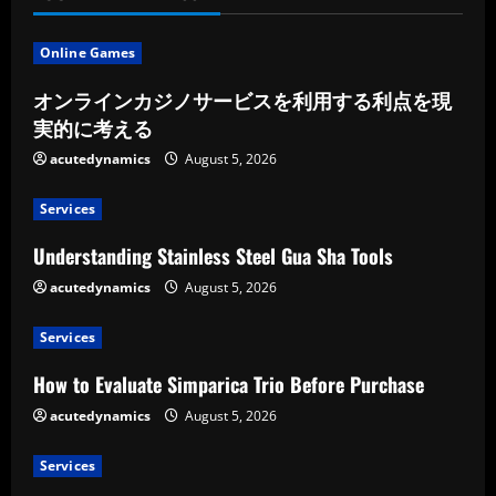
Online Games
オンラインカジノサービスを利用する利点を現
実的に考える
acutedynamics
August 5, 2026
Services
Understanding Stainless Steel Gua Sha Tools
acutedynamics
August 5, 2026
Services
How to Evaluate Simparica Trio Before Purchase
acutedynamics
August 5, 2026
Services