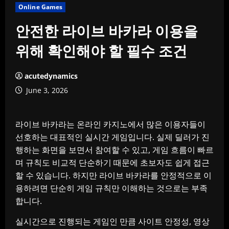
Online Games
안전한 라이브 바카라 이용을
위해 확인해야 할 필수 조건
acutedynamics
June 3, 2026
라이브 바카라는 온라인 카지노에서 많은 이용자들이
선호하는 대표적인 실시간 게임입니다. 실제 딜러가 진
행하는 화면을 보면서 참여할 수 있고, 게임 흐름이 빠르
며 규칙도 비교적 단순하기 때문에 초보자도 쉽게 접근
할 수 있습니다. 하지만 라이브 바카라를 안정적으로 이
용하려면 단순히 게임 규칙만 이해하는 것으로는 부족
합니다.
실시간으로 진행되는 게임인 만큼 사이트 안정성, 영상