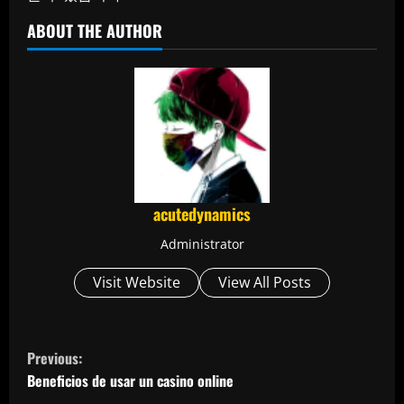
ABOUT THE AUTHOR
acutedynamics
Administrator
Visit Website
View All Posts
C
Previous:
o
Beneficios de usar un casino online