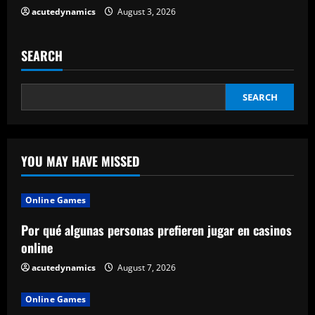
g
acutedynamics
August 3, 2026
SEARCH
SEARCH
YOU MAY HAVE MISSED
Online Games
Por qué algunas personas prefieren jugar en casinos
online
acutedynamics
August 7, 2026
Online Games