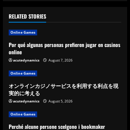
i
RELATED STORIES
n
u
Online Games
e
Por qué algunas personas prefieren jugar en casinos
online
R
acutedynamics
August 7, 2026
e
Online Games
a
オンラインカジノサービスを利用する利点を現
d
実的に考える
acutedynamics
August 5, 2026
i
Online Games
n
Perché alcune persone scelgono i bookmaker