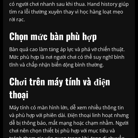
có người chơi nhanh sau khi thua. Hand history giúp
tìm ra lỗi thường xuyên thay vì học hàng loạt mẹo
rời rạc.
Chọn mức bàn phù hợp
Bàn quá cao làm tăng áp lực và phá vỡ chiến thuật.
Mức phù hợp là nơi người chơi có thể suy nghĩ bình
tĩnh và chấp nhận biến động bình thường.
Chơi trên máy tính và điện
thoại
Máy tính có màn hình lớn, dễ xem nhiều thông tin
và phù hợp với phiên dài. Điện thoại linh hoạt nhưng
dễ bị thông báo, mất mạng hoặc chạm nhầm. Người
chơi nên chọn thiết bị phù hợp với mục tiêu và