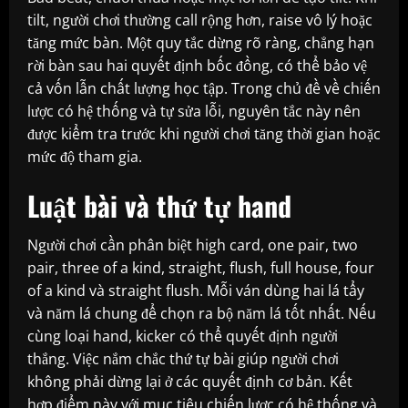
tilt, người chơi thường call rộng hơn, raise vô lý hoặc
tăng mức bàn. Một quy tắc dừng rõ ràng, chẳng hạn
rời bàn sau hai quyết định bốc đồng, có thể bảo vệ
cả vốn lẫn chất lượng học tập. Trong chủ đề về chiến
lược có hệ thống và tự sửa lỗi, nguyên tắc này nên
được kiểm tra trước khi người chơi tăng thời gian hoặc
mức độ tham gia.
Luật bài và thứ tự hand
Người chơi cần phân biệt high card, one pair, two
pair, three of a kind, straight, flush, full house, four
of a kind và straight flush. Mỗi ván dùng hai lá tẩy
và năm lá chung để chọn ra bộ năm lá tốt nhất. Nếu
cùng loại hand, kicker có thể quyết định người
thắng. Việc nắm chắc thứ tự bài giúp người chơi
không phải dừng lại ở các quyết định cơ bản. Kết
hợp điểm này với mục tiêu chiến lược có hệ thống và