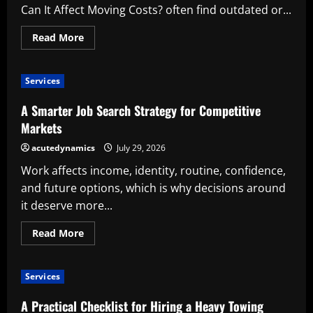
Can It Affect Moving Costs? often find outdated or...
Read
Read More
more
about
What
Is
Services
Tax
Reduction
and
A Smarter Job Search Strategy for Competitive
How
Can
Markets
It
Affect
acutedynamics
July 29, 2026
Moving
Costs?
Work affects income, identity, routine, confidence,
and future options, which is why decisions around
it deserve more...
Read
Read More
more
about
A
Smarter
Services
Job
Search
Strategy
A Practical Checklist for Hiring a Heavy Towing
for