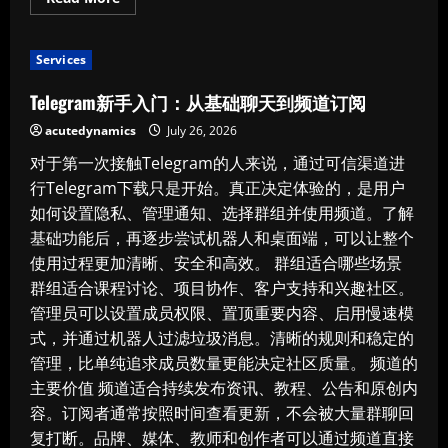
more
about
How
to
Services
Interpret
H1B
Wage-
Telegram新手入门：从基础聊天到频道订阅
Level
Information
acutedynamics
July 26, 2026
Without
Misreading
对于第一次接触Telegram的人来说，通过可信渠道进
the
Data
行Telegram下载只是开始。真正决定体验的，是用户
如何设置隐私、管理通知、选择群组并使用频道。了解
基础功能后，再逐步尝试机器人和桌面端，可以让整个
使用过程更加清晰、安全和高效。 群组适合哪些场景
群组适合课程讨论、项目协作、客户支持和兴趣社区。
管理员可以设置成员权限、置顶重要内容、启用慢速模
式，并通过机器人过滤垃圾消息。清晰的规则和稳定的
管理，比单纯追求成员数量更能决定社区质量。 频道的
主要价值 频道适合持续发布资讯、教程、公告和原创内
容。订阅者通常按照时间查看更新，不会被大量群聊回
复打断。品牌、媒体、教师和创作者可以通过频道直接