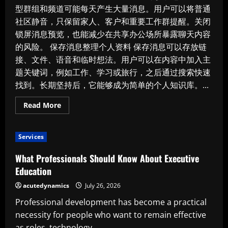
型群组和频道可能每天产生大量消息。用户可以将普通
社区静音，只保留家人、客户和重要工作群提醒。关闭
锁屏消息预览，也能减少在共享办公场所暴露聊天内容
的风险。 保存消息整理个人资料 保存消息可以存放链
接、文件、语音和临时想法。用户可以在内容中加入主
题关键词，例如工作、学习或旅行，之后通过搜索快速
找到。长期坚持后，它能够成为简单的个人知识库。...
Read
Read More
more
about
Telegram
新
Services
手
入
门：
What Professionals Should Know About Executive
从
基
Education
础
聊
acutedynamics
July 26, 2026
天
到
Professional development has become a practical
频
道
necessity for people who want to remain effective
订
阅
as roles, technology,...