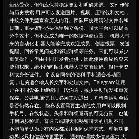
触达受众，但仍应保持稳定更新和明确来源。 文件传输
与历史搜索 用户可以发送图片、视频、压缩包和文档，
并按文件类型查看历史内容。团队应使用清晰文件名和
日期，重要资料还要保留独立备份。聊天平台可以提高
分享效率，但不应成为唯一的数据存储位置。 机器人带
来的自动化 机器人能够完成欢迎成员、创建投票、发送
提醒、回答常见问题和管理群组等任务。它们可以减少
重复操作，但由不同开发者提供，因此使用前应检查来
源和权限，绝不能向陌生机器人提交验证码、银行卡资
料或身份证件。 多设备同步的便利 手机适合移动回
复，电脑适合输入长文字和处理文件。Telegram让用
户在不同设备上继续同一段沟通，减少手动转发和重复
保存。公共电脑使用后必须主动退出，并检查活动会话
是否仍然存在。 隐私设置需要主动完成 用户可以限制
手机号、在线状态、头像和群组邀请的可见范围，也能
开启两步验证。普通云端聊天和秘密聊天的机制不同，
不能简单认为所有内容都采用相同保护方式。理解功能
边界比只相信宣传更重要。 通知管理减少信息压力 大