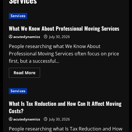
Services
What We Know About Professional Moving Services
acutedynamics
July 30, 2026
People researching what We Know About
Professional Moving Services often focus on price
first, but a successful...
Read
Read More
more
about
What
We
Services
Know
About
Professional
What Is Tax Reduction and How Can It Affect Moving
Moving
Services
Costs?
acutedynamics
July 30, 2026
People researching what Is Tax Reduction and How