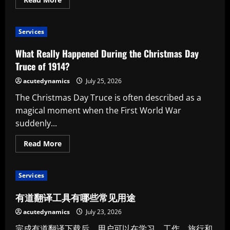
more
about
全
面
Services
认
识
爱
What Really Happened During the Christmas Day
思
工
Truce of 1914?
具：
从
acutedynamics
July 25, 2026
设
备
The Christmas Day Truce is often described as a
连
接
magical moment when the First World War
到
资
suddenly...
料
管
理
Read
Read More
more
about
What
Really
Services
Happened
During
the
有道翻译工具有哪些常见用途
Christmas
Day
acutedynamics
July 23, 2026
Truce
of
完成有道翻译下载后，用户可以在学习、工作、旅行和
1914?