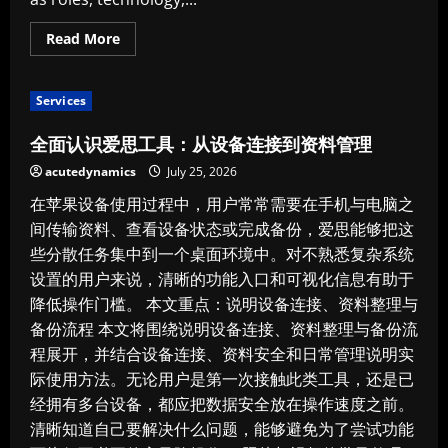
Read
Read More
more
about
What
Professionals
Services
Should
Know
About
全面认识爱思工具：从设备连接到资料管理
Executive
Education
acutedynamics
July 25, 2026
在苹果设备使用过程中，用户常常需要在手机与电脑之
间传输资料、查看设备状态或完成备份，爱思能够把这
些分散任务集中到一个桌面环境中。对不熟悉复杂系统
设置的用户来说，清晰的功能入口和可视化信息有助于
降低操作门槛。 本文重点：说明设备连接、资料整理与
备份流程 本文将围绕说明设备连接、资料整理与备份流
程展开，并结合设备连接、资料安全和日常管理说明实
际使用方法。无论用户是第一次接触此类工具，还是已
经拥有多台设备，都应把数据安全放在操作速度之前。
清晰知道自己要解决什么问题，能够避免为了尝试功能