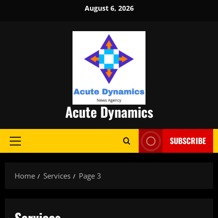
Skip
August 6, 2026
to
content
Acute Dynamics
SUBSCRIBE
Primary
Menu
Home
Services
Page 3
Services