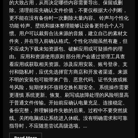
的大致占用，从而决定哪些内容需要导出、保留或删
除。清理前应先确认文件价值，不要仅根据大小判断，
更不能在没有备份时一次删除大量内容。 铃声与个性化
功能 铃声、壁纸和媒体整理能够让设备更符合个人习
惯。用户可以裁剪合法来源的音频，建立自己的素材文
件夹，并在导入前确认格式。个性化功能虽然有趣，但
不应成为下载未知资源包、破解应用或可疑插件的理
由。 应用和资源使用原则 部分用户会通过管理工具查
看应用或获取相关资源。涉及应用安装、账号登录、支
付和隐私时，应优先选择官方商店和开发者渠道。来源
不明的安装包可能带来广告、恶意代码、证书失效或账
号风险，短期便利不值得交换长期安全。 系统操作需要
更谨慎 系统更新、恢复、刷写或故障处理的风险明显高
于普通文件传输。开始前应确认电量充足、连接稳定、
备份完整，并理解操作失败的后果。过程中不要突然拔
线、关闭电脑或让系统进入休眠。没有明确需求和可靠
指导时，不应随意尝试高级选项。...
Read
Read More