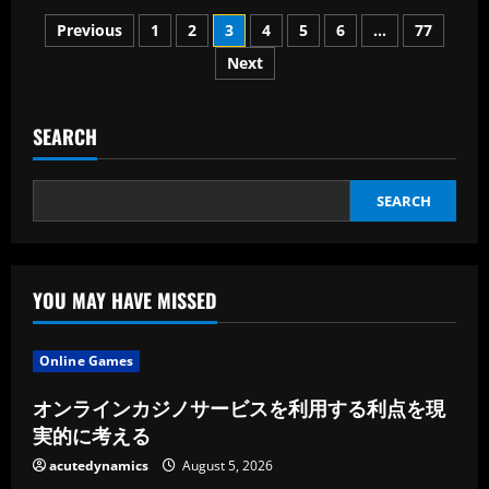
有
Posts
道
Previous
1
2
3
4
5
6
…
77
翻
译
Next
pagination
工
具
有
哪
些
SEARCH
常
见
用
途
SEARCH
YOU MAY HAVE MISSED
Online Games
オンラインカジノサービスを利用する利点を現
実的に考える
acutedynamics
August 5, 2026