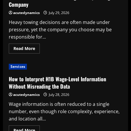
Competitive
Company
Markets
acutedynamics
July 29, 2026
Heavy towing decisions are often made under
pressure, yet the company you choose may be
responsible for...
Read
Read More
more
about
A
Practical
Services
Checklist
for
Hiring
How to Interpret H1B Wage-Level Information
a
Heavy
Without Misreading the Data
Towing
Company
acutedynamics
July 28, 2026
Wage information is often reduced to a single
number, even though role complexity, experience,
and location all...
Read
Read More