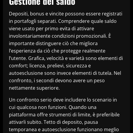
Gestione del saldo
Depositi, bonus e vincite possono essere registrati
in portafogli separati. Comprendere quale saldo
viene usato per primo evita di attivare
involontariamente condizioni promozionali. È
importante distinguere ciò che migliora
l’esperienza da ciò che protegge realmente
l’utente. Grafica, velocità e varietà sono elementi di
comfort; licenza, prelievi, sicurezza e
autoesclusione sono invece elementi di tutela. Nel
confronto, i secondi devono avere un peso
nettamente superiore.
Un confronto serio deve includere lo scenario in
cui qualcosa non funzioni. Quando una
piattaforma offre strumenti di limite, è preferibile
attivarli subito. Tetto di deposito, pausa
temporanea e autoesclusione funzionano meglio