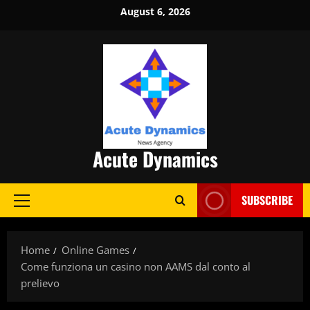
Skip
August 6, 2026
to
content
Acute Dynamics
SUBSCRIBE
Primary
Menu
Home
Online Games
Come funziona un casino non AAMS dal conto al
prelievo