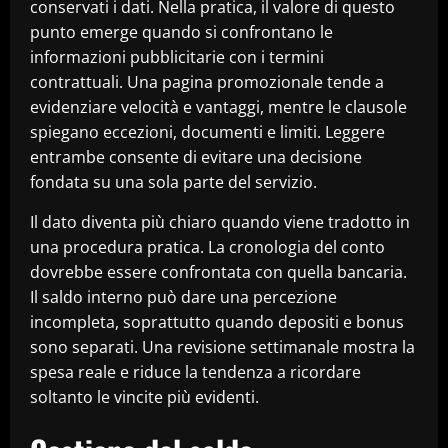
conservati i dati. Nella pratica, il valore di questo
punto emerge quando si confrontano le
informazioni pubblicitarie con i termini
contrattuali. Una pagina promozionale tende a
evidenziare velocità e vantaggi, mentre le clausole
spiegano eccezioni, documenti e limiti. Leggere
entrambe consente di evitare una decisione
fondata su una sola parte del servizio.
Il dato diventa più chiaro quando viene tradotto in
una procedura pratica. La cronologia del conto
dovrebbe essere confrontata con quella bancaria.
Il saldo interno può dare una percezione
incompleta, soprattutto quando depositi e bonus
sono separati. Una revisione settimanale mostra la
spesa reale e riduce la tendenza a ricordare
soltanto le vincite più evidenti.