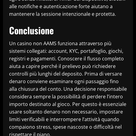
alle notifiche e autenticazione forte aiutano a
mantenere la sessione intenzionale e protetta.
Conclusione
Un casino non AAMS funziona attraverso più
sistemi collegati: account, KYC, portafoglio, giochi,
registri e pagamenti. Conoscere il flusso completo
aiuta a capire perché il prelievo può richiedere
controlli più lunghi del deposito. Prima di versare
denaro conviene esaminare ogni passaggio fino
alla chiusura del conto. Una decisione responsabile
considera sempre la possibilità di perdere l’intero
importo destinato al gioco. Per questo è essenziale
usare soltanto denaro non necessario, impostare
limiti verificabili e interrompere l’attività quando
compaiono stress, spese nascoste o difficoltà nel
rispettare il piano.