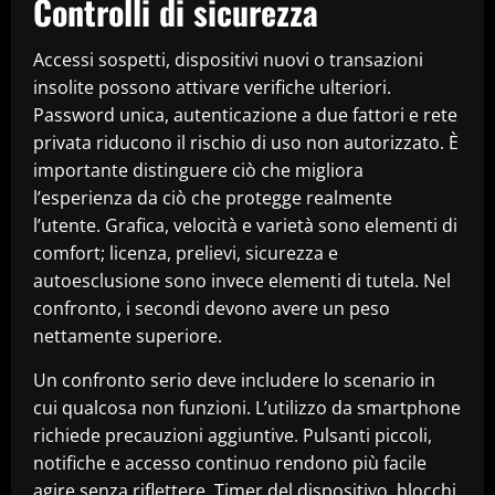
Controlli di sicurezza
Accessi sospetti, dispositivi nuovi o transazioni
insolite possono attivare verifiche ulteriori.
Password unica, autenticazione a due fattori e rete
privata riducono il rischio di uso non autorizzato. È
importante distinguere ciò che migliora
l’esperienza da ciò che protegge realmente
l’utente. Grafica, velocità e varietà sono elementi di
comfort; licenza, prelievi, sicurezza e
autoesclusione sono invece elementi di tutela. Nel
confronto, i secondi devono avere un peso
nettamente superiore.
Un confronto serio deve includere lo scenario in
cui qualcosa non funzioni. L’utilizzo da smartphone
richiede precauzioni aggiuntive. Pulsanti piccoli,
notifiche e accesso continuo rendono più facile
agire senza riflettere. Timer del dispositivo, blocchi