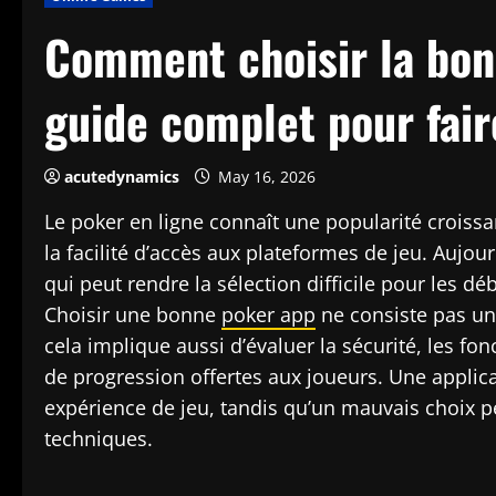
Comment choisir la bonn
guide complet pour fair
acutedynamics
May 16, 2026
Le poker en ligne connaît une popularité croissa
la facilité d’accès aux plateformes de jeu. Aujour
qui peut rendre la sélection difficile pour les
Choisir une bonne
poker app
ne consiste pas uni
cela implique aussi d’évaluer la sécurité, les fonc
de progression offertes aux joueurs. Une appli
expérience de jeu, tandis qu’un mauvais choix pe
techniques.