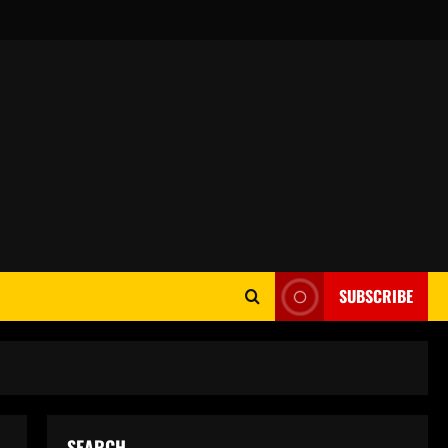
SUBSCRIBE
SEARCH