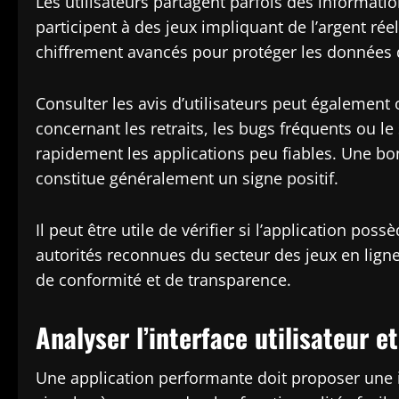
Les utilisateurs partagent parfois des informati
participent à des jeux impliquant de l’argent rée
chiffrement avancés pour protéger les données 
Consulter les avis d’utilisateurs peut également
concernant les retraits, les bugs fréquents ou le 
rapidement les applications peu fiables. Une bo
constitue généralement un signe positif.
Il peut être utile de vérifier si l’application pos
autorités reconnues du secteur des jeux en lig
de conformité et de transparence.
Analyser l’interface utilisateur e
Une application performante doit proposer une i