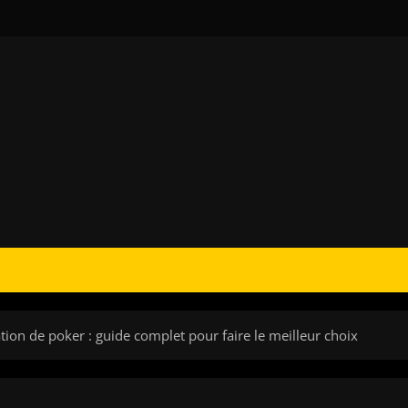
ion de poker : guide complet pour faire le meilleur choix