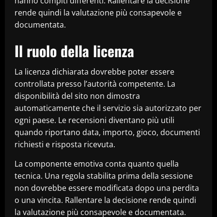
hanno compiti differenti. Rallentare la decisione
rende quindi la valutazione più consapevole e
documentata.
Il ruolo della licenza
La licenza dichiarata dovrebbe poter essere
controllata presso l’autorità competente. La
disponibilità del sito non dimostra
automaticamente che il servizio sia autorizzato per
ogni paese. Le recensioni diventano più utili
quando riportano data, importo, gioco, documenti
richiesti e risposta ricevuta.
La componente emotiva conta quanto quella
tecnica. Una regola stabilita prima della sessione
non dovrebbe essere modificata dopo una perdita
o una vincita. Rallentare la decisione rende quindi
la valutazione più consapevole e documentata.