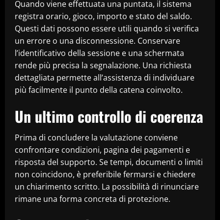
Quando viene effettuata una puntata, il sistema
registra orario, gioco, importo e stato del saldo.
Questi dati possono essere utili quando si verifica
un errore o una disconnessione. Conservare
l’identificativo della sessione e una schermata
rende più precisa la segnalazione. Una richiesta
dettagliata permette all’assistenza di individuare
più facilmente il punto della catena coinvolto.
Un ultimo controllo di coerenza
Prima di concludere la valutazione conviene
confrontare condizioni, pagina dei pagamenti e
risposta del supporto. Se tempi, documenti o limiti
non coincidono, è preferibile fermarsi e chiedere
un chiarimento scritto. La possibilità di rinunciare
rimane una forma concreta di protezione.