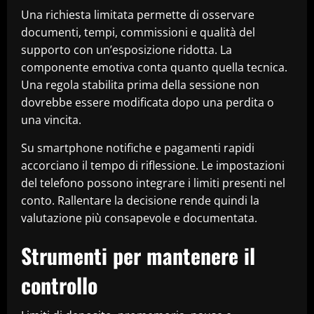
Una richiesta limitata permette di osservare
documenti, tempi, commissioni e qualità del
supporto con un’esposizione ridotta. La
componente emotiva conta quanto quella tecnica.
Una regola stabilita prima della sessione non
dovrebbe essere modificata dopo una perdita o
una vincita.
Su smartphone notifiche e pagamenti rapidi
accorciano il tempo di riflessione. Le impostazioni
del telefono possono integrare i limiti presenti nel
conto. Rallentare la decisione rende quindi la
valutazione più consapevole e documentata.
Strumenti per mantenere il
controllo