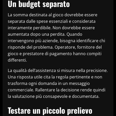
Un budget separato
La somma destinata al gioco dovrebbe essere
separata dalle spese essenziali e considerata
interamente perdibile. Non dovrebbe essere
aumentata dopo una perdita. Quando
intervengono più aziende, bisogna identificare chi
risponde del problema. Operatore, fornitore del
gioco e prestatore di pagamento hanno compiti
differenti.
La qualità dell’assistenza si misura nella precisione.
Una risposta utile cita la regola pertinente e non
trasforma ogni domanda in un messaggio
commerciale. Rallentare la decisione rende quindi
la valutazione più consapevole e documentata.
Testare un piccolo prelievo