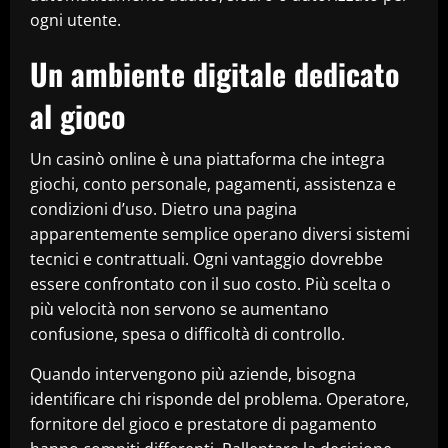
ogni utente.
Un ambiente digitale dedicato
al gioco
Un casinò online è una piattaforma che integra
giochi, conto personale, pagamenti, assistenza e
condizioni d’uso. Dietro una pagina
apparentemente semplice operano diversi sistemi
tecnici e contrattuali. Ogni vantaggio dovrebbe
essere confrontato con il suo costo. Più scelta o
più velocità non servono se aumentano
confusione, spesa o difficoltà di controllo.
Quando intervengono più aziende, bisogna
identificare chi risponde del problema. Operatore,
fornitore del gioco e prestatore di pagamento