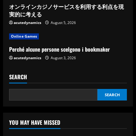
n
オンラインカジノサービスを利用する利点を現
g
実的に考える
acutedynamics
August 5, 2026
Online Games
Perché alcune persone scelgono i bookmaker
acutedynamics
August 3, 2026
SEARCH
SEARCH
YOU MAY HAVE MISSED