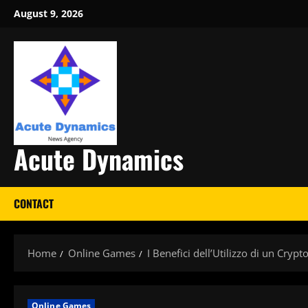
Skip
August 9, 2026
to
content
Acute Dynamics
CONTACT
Home
Online Games
I Benefici dell’Utilizzo di un Crypt
Online Games