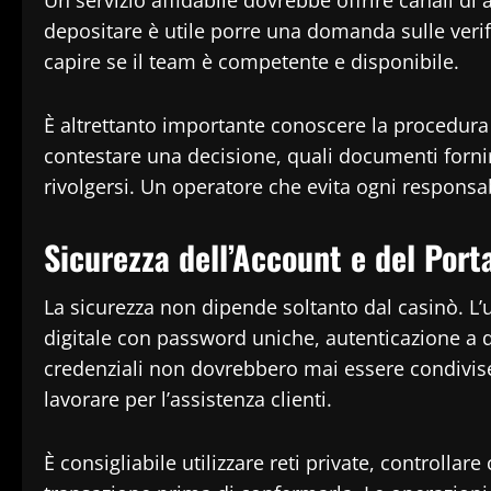
Un servizio affidabile dovrebbe offrire canali di 
depositare è utile porre una domanda sulle verific
capire se il team è competente e disponibile.
È altrettanto importante conoscere la procedura 
contestare una decisione, quali documenti forni
rivolgersi. Un operatore che evita ogni responsab
Sicurezza dell’Account e del Port
La sicurezza non dipende soltanto dal casinò. L’
digitale con password uniche, autenticazione a du
credenziali non dovrebbero mai essere condivis
lavorare per l’assistenza clienti.
È consigliabile utilizzare reti private, controllare