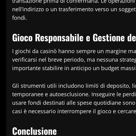
transazione prima di confermarla. Le operazioni 
nell’indirizzo o un trasferimento verso un sogge
fondi.
Gioco Responsabile e Gestione d
I giochi da casinò hanno sempre un margine mat
verificarsi nel breve periodo, ma nessuna strategi
importante stabilire in anticipo un budget mass
Gli strumenti utili includono limiti di deposito,
temporanee e autoesclusione. Inseguire le perd
usare fondi destinati alle spese quotidiane son
casi è necessario interrompere il gioco e cercare
Conclusione