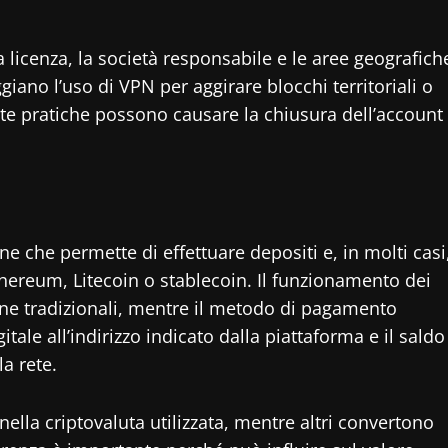
 licenza, la società responsabile e le aree geografich
iano l’uso di VPN per aggirare blocchi territoriali o
ste pratiche possono causare la chiusura dell’account
e che permette di effettuare depositi e, in molti casi
thereum, Litecoin o stablecoin. Il funzionamento dei
ine tradizionali, mentre il metodo di pagamento
tale all’indirizzo indicato dalla piattaforma e il saldo
a rete.
ella criptovaluta utilizzata, mentre altri convertono