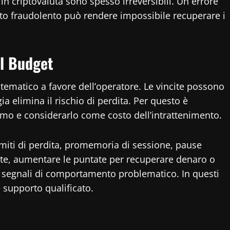
in criptovaluta sono spesso irreversibili. Un errore
tto fraudolento può rendere impossibile recuperare i
el Budget
ematico a favore dell’operatore. Le vincite possono
a elimina il rischio di perdita. Per questo è
imo e considerarlo come costo dell’intrattenimento.
 limiti di perdita, promemoria di sessione, pause
ite, aumentare le puntate per recuperare denaro o
o segnali di comportamento problematico. In questi
 supporto qualificato.