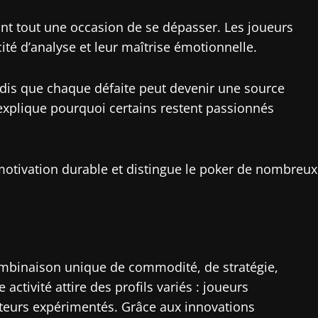
nt tout une occasion de se dépasser. Les joueurs
ité d’analyse et leur maîtrise émotionnelle.
andis que chaque défaite peut devenir une source
explique pourquoi certains restent passionnés
motivation durable et distingue le poker de nombreux
ombinaison unique de commodité, de stratégie,
 activité attire des profils variés : joueurs
teurs expérimentés. Grâce aux innovations