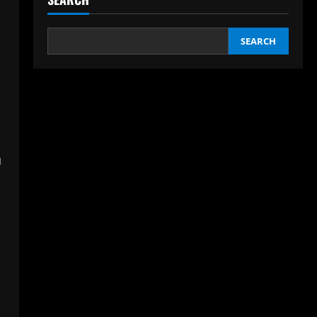
SEARCH
u