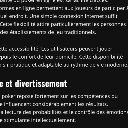
rité du poker en ligne est sa facilité d’accès.
ormes en ligne permettent aux joueurs de participer 
uel endroit. Une simple connexion Internet suffit
tte flexibilité attire particulièrement les personnes
des établissements de jeu traditionnels.
tte accessibilité. Les utilisateurs peuvent jouer
is le confort de leur domicile. Cette disponibilité
oisir pratique et adaptable au rythme de vie moderne
e et divertissement
e poker repose fortement sur les compétences du
ie influencent considérablement les résultats.
la lecture des probabilités et le contrôle des émotion
e stimulante intellectuellement.