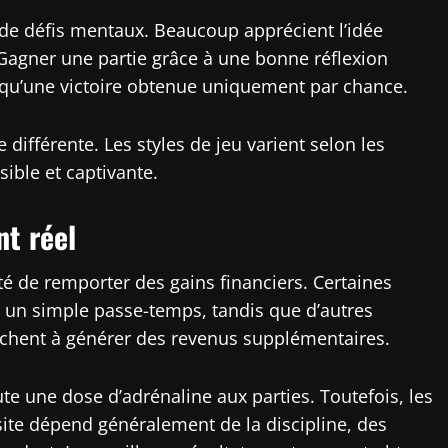
 de défis mentaux. Beaucoup apprécient l’idée
Gagner une partie grâce à une bonne réflexion
 qu’une victoire obtenue uniquement par chance.
 différente. Les styles de jeu varient selon les
ible et captivante.
nt réel
té de remporter des gains financiers. Certaines
 un simple passe-temps, tandis que d’autres
chent à générer des revenus supplémentaires.
e une dose d’adrénaline aux parties. Toutefois, les
te dépend généralement de la discipline, des