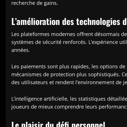
recherche de gains.
L’amélioration des technologies d
Les plateformes modernes offrent désormais des
systèmes de sécurité renforcés. L’expérience uti
années.
Les paiements sont plus rapides, les options de
mécanismes de protection plus sophistiqués. C
des utilisateurs et rendent l’environnement de j
L’intelligence artificielle, les statistiques détai
joueurs de mieux comprendre leurs performances
Le plaisir du défi personnel