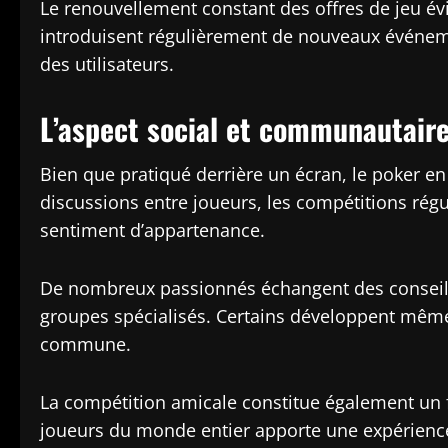
Le renouvellement constant des offres de jeu é
introduisent régulièrement de nouveaux événeme
des utilisateurs.
L’aspect social et communautair
Bien que pratiqué derrière un écran, le poker en
discussions entre joueurs, les compétitions rég
sentiment d’appartenance.
De nombreux passionnés échangent des conseils,
groupes spécialisés. Certains développent même
commune.
La compétition amicale constitue également un f
joueurs du monde entier apporte une expérience