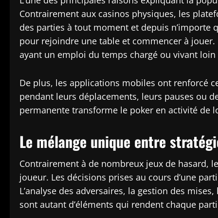
L’une des principales raisons expliquant la popula
Contrairement aux casinos physiques, les platef
des parties à tout moment et depuis n’importe q
pour rejoindre une table et commencer à jouer. Ce
ayant un emploi du temps chargé ou vivant loin 
De plus, les applications mobiles ont renforcé ce
pendant leurs déplacements, leurs pauses ou depu
permanente transforme le poker en activité de l
Le mélange unique entre stratégi
Contrairement à de nombreux jeux de hasard, l
joueur. Les décisions prises au cours d’une part
L’analyse des adversaires, la gestion des mises, 
sont autant d’éléments qui rendent chaque parti