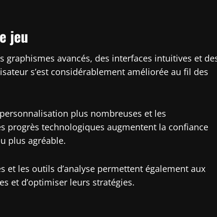
e jeu
 graphismes avancés, des interfaces intuitives et de
lisateur s’est considérablement améliorée au fil des
 personnalisation plus nombreuses et les
es progrès technologiques augmentent la confiance
eu plus agréable.
llées et les outils d’analyse permettent également aux
 et d’optimiser leurs stratégies.