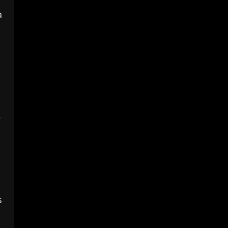
à
.
s