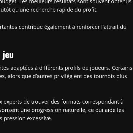
budget. Les meilleurs résultats sont souvent obtenus
utôt qu’une recherche rapide du profit.
tantes contribue également à renforcer l’attrait du
 jeu
es adaptées à différents profils de joueurs. Certains
es, alors que d’autres privilégient des tournois plus
 experts de trouver des formats correspondant à
avorisent une progression naturelle, ce qui aide les
s pression excessive.