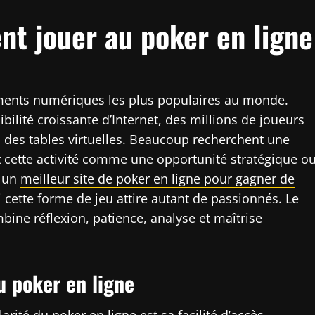
nt jouer au poker en ligne
sements numériques les plus populaires au monde.
ibilité croissante d’Internet, des millions de joueurs
n des tables virtuelles. Beaucoup recherchent une
 cette activité comme une opportunité stratégique o
r un
meilleur site de poker en ligne pour gagner de
 cette forme de jeu attire autant de passionnés. Le
mbine réflexion, patience, analyse et maîtrise
u poker en ligne