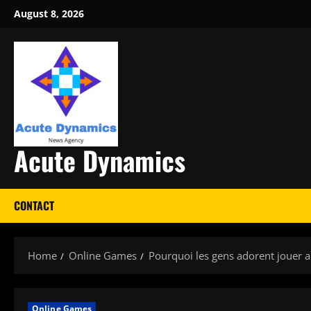
Skip
August 8, 2026
to
content
Acute Dynamics
CONTACT
Home
Online Games
Pourquoi les gens adorent jouer a
Online Games