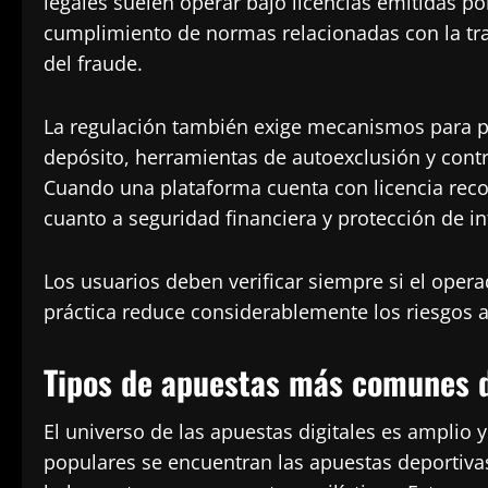
legales suelen operar bajo licencias emitidas po
cumplimiento de normas relacionadas con la tr
del fraude.
La regulación también exige mecanismos para pr
depósito, herramientas de autoexclusión y cont
Cuando una plataforma cuenta con licencia rec
cuanto a seguridad financiera y protección de i
Los usuarios deben verificar siempre si el opera
práctica reduce considerablemente los riesgos 
Tipos de apuestas más comunes d
El universo de las apuestas digitales es amplio
populares se encuentran las apuestas deportivas 