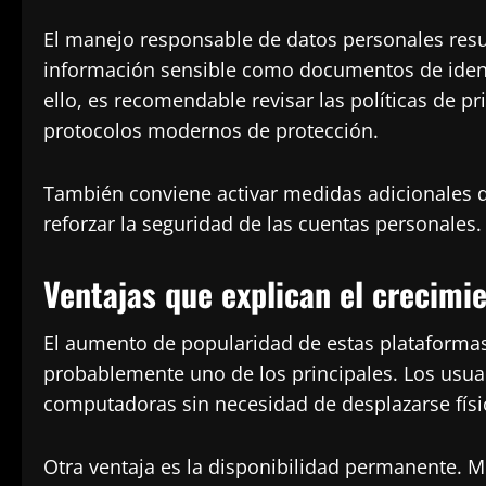
El manejo responsable de datos personales res
información sensible como documentos de ident
ello, es recomendable revisar las políticas de pr
protocolos modernos de protección.
También conviene activar medidas adicionales d
reforzar la seguridad de las cuentas personales.
Ventajas que explican el crecimie
El aumento de popularidad de estas plataformas
probablemente uno de los principales. Los usua
computadoras sin necesidad de desplazarse fís
Otra ventaja es la disponibilidad permanente. M