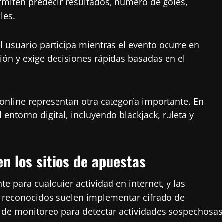
ermiten predecir resultados, número de goles,
les.
 usuario participa mientras el evento ocurre en
ión y exige decisiones rápidas basadas en el
online representan otra categoría importante. En
entorno digital, incluyendo blackjack, ruleta y
n los sitios de apuestas
e para cualquier actividad en internet, y las
 reconocidos suelen implementar cifrado de
s de monitoreo para detectar actividades sospechosas