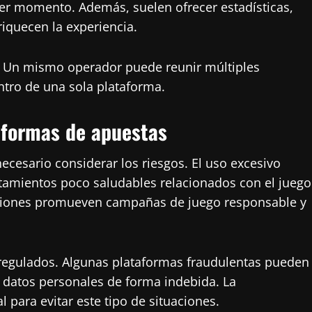
ier momento. Además, suelen ofrecer estadísticas,
iquecen la experiencia.
. Un mismo operador puede reunir múltiples
ntro de una sola plataforma.
aformas de apuestas
ecesario considerar los riesgos. El uso excesivo
amientos poco saludables relacionados con el juego
aciones promueven campañas de juego responsable y
 regulados. Algunas plataformas fraudulentas pueden
r datos personales de forma indebida. La
l para evitar este tipo de situaciones.