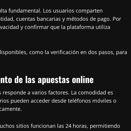
ulta fundamental. Los usuarios comparten
idad, cuentas bancarias y métodos de pago. Por
ivacidad y confirmar que la plataforma utiliza
isponibles, como la verificación en dos pasos, para
nto de las apuestas online
 responde a varios factores. La comodidad es
rios pueden acceder desde teléfonos móviles o
icamente.
uchos sitios funcionan las 24 horas, permitiendo