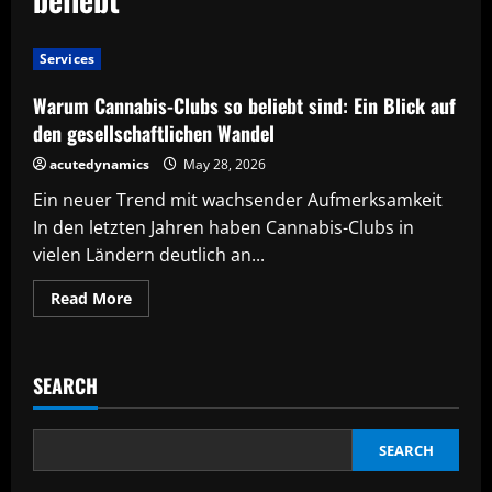
Services
Warum Cannabis-Clubs so beliebt sind: Ein Blick auf
den gesellschaftlichen Wandel
acutedynamics
May 28, 2026
Ein neuer Trend mit wachsender Aufmerksamkeit
In den letzten Jahren haben Cannabis-Clubs in
vielen Ländern deutlich an...
Read
Read More
more
about
Warum
Cannabis-
Clubs
SEARCH
so
beliebt
sind:
Ein
Blick
SEARCH
auf
den