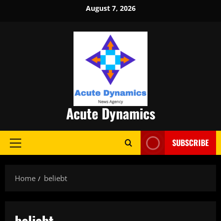
Skip
August 7, 2026
to
content
Acute Dynamics
SUBSCRIBE
Primary
Menu
Home
beliebt
beliebt