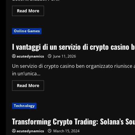
Read
Read More
more
about
I
Benefici
Online Games
dell’Utilizzo
di
un
I vantaggi di un servizio di crypto casino 
Crypto
Casino
acutedynamics
June 11, 2026
Un servizio di crypto casino ben organizzato riunisce 
in un’unica...
Read
Read More
more
about
I
vantaggi
Technology
di
un
servizio
Transforming Crypto Trading: Solana’s So
di
crypto
casino
acutedynamics
March 15, 2024
ben