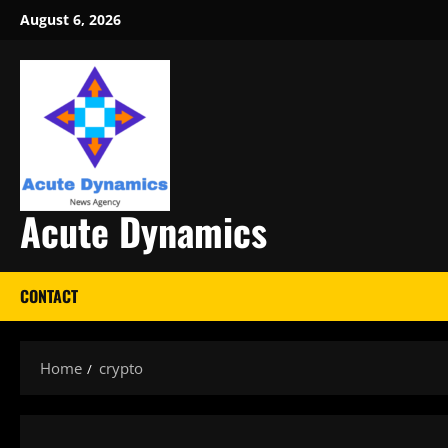
Skip
August 6, 2026
to
content
Acute Dynamics
CONTACT
Home
crypto