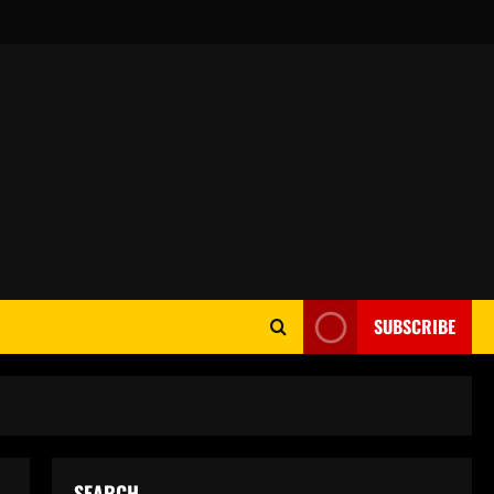
SUBSCRIBE
SEARCH