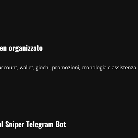
ben organizzato
account, wallet, giochi, promozioni, cronologia e assistenza
ul Sniper Telegram Bot