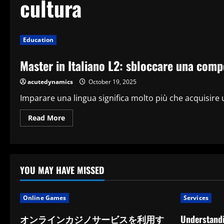
cultura
Education
Master in Italiano L2: sbloccare una comp
acutedynamics
October 19, 2025
Imparare una lingua significa molto più che acquisire 
Read
Read More
more
about
Master
in
Italiano
L2:
sbloccare
YOU MAY HAVE MISSED
una
competenza
avanzata
nella
Online Games
Services
lingua
della
cultura
オンラインカジノサービスを利用す
Understandi