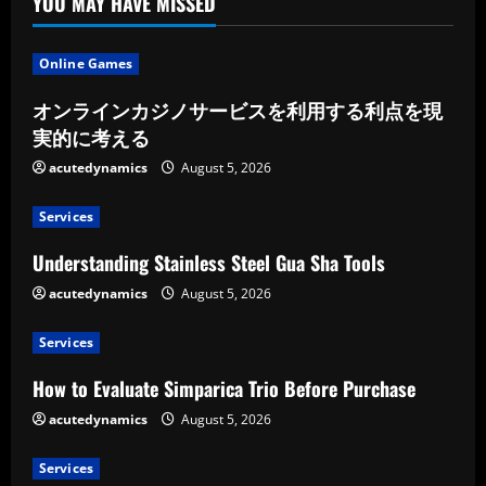
YOU MAY HAVE MISSED
Online Games
オンラインカジノサービスを利用する利点を現
実的に考える
acutedynamics
August 5, 2026
Services
Understanding Stainless Steel Gua Sha Tools
acutedynamics
August 5, 2026
Services
How to Evaluate Simparica Trio Before Purchase
acutedynamics
August 5, 2026
Services