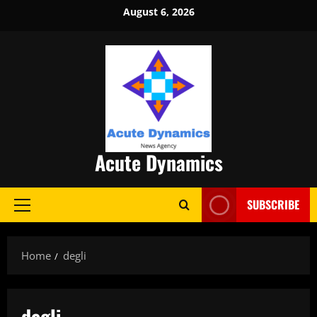
Skip
August 6, 2026
to
content
Acute Dynamics
SUBSCRIBE
Primary
Menu
Home
degli
degli