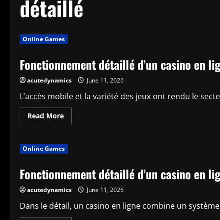
détaillé
Online Games
Fonctionnement détaillé d’un casino en li
acutedynamics
June 11, 2026
L’accès mobile et la variété des jeux ont rendu le sect
Read
Read More
more
about
Fonctionnement
détaillé
Online Games
d’un
casino
en
Fonctionnement détaillé d’un casino en li
ligne
acutedynamics
June 11, 2026
Dans le détail, un casino en ligne combine un système