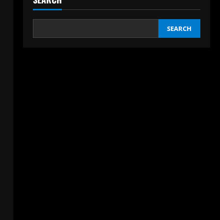
SEARCH