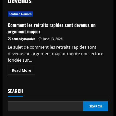
Online Games
Comment les retraits rapides sont devenus un
argument majeur
acutedynamics
June 13, 2026
Le sujet de comment les retraits rapides sont
devenus un argument majeur mérite une lecture
fondée sur...
Read
Read More
more
about
Comment
les
retraits
SEARCH
rapides
sont
devenus
un
argument
SEARCH
majeur