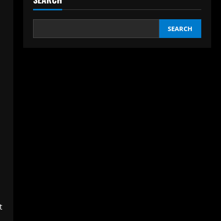
SEARCH
t