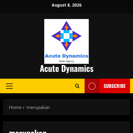
Skip
August 8, 2026
to
content
Acute Dynamics
SUBSCRIBE
Primary
Menu
Home
merupakan
merupakan