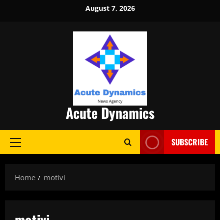
Skip
August 7, 2026
to
content
Acute Dynamics
SUBSCRIBE
Primary
Menu
Home
motivi
motivi