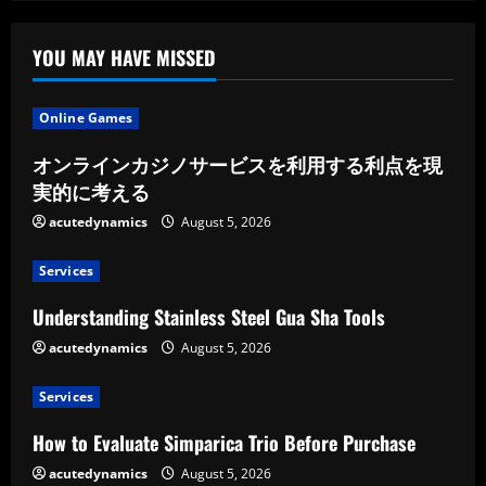
promesse
YOU MAY HAVE MISSED
Online Games
オンラインカジノサービスを利用する利点を現
実的に考える
acutedynamics
August 5, 2026
Services
Understanding Stainless Steel Gua Sha Tools
acutedynamics
August 5, 2026
Services
How to Evaluate Simparica Trio Before Purchase
acutedynamics
August 5, 2026