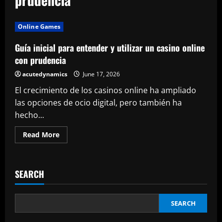
Online Games
Guía inicial para entender y utilizar un casino online
con prudencia
acutedynamics
June 17, 2026
El crecimiento de los casinos online ha ampliado
las opciones de ocio digital, pero también ha
hecho...
Read
Read More
more
about
Guía
inicial
para
SEARCH
entender
y
utilizar
un
casino
SEARCH
online
con