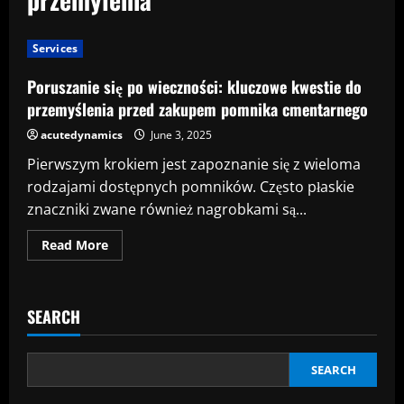
Services
Poruszanie się po wieczności: kluczowe kwestie do
przemyślenia przed zakupem pomnika cmentarnego
acutedynamics
June 3, 2025
Pierwszym krokiem jest zapoznanie się z wieloma
rodzajami dostępnych pomników. Często płaskie
znaczniki zwane również nagrobkami są...
Read
Read More
more
about
Poruszanie
się
po
SEARCH
wieczności:
kluczowe
kwestie
do
przemyślenia
SEARCH
przed
zakupem