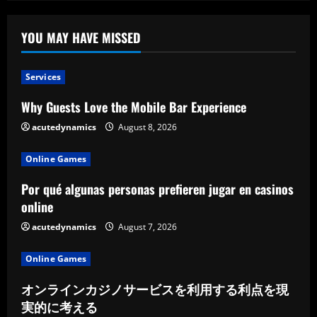
pomnika
cmentarnego
YOU MAY HAVE MISSED
Services
Why Guests Love the Mobile Bar Experience
acutedynamics
August 8, 2026
Online Games
Por qué algunas personas prefieren jugar en casinos
online
acutedynamics
August 7, 2026
Online Games
オンラインカジノサービスを利用する利点を現
実的に考える