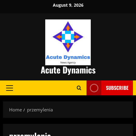
Skip
August 9, 2026
to
content
Acute Dynamics
SUBSCRIBE
Primary
Menu
Home
przemylenia
przemylenia