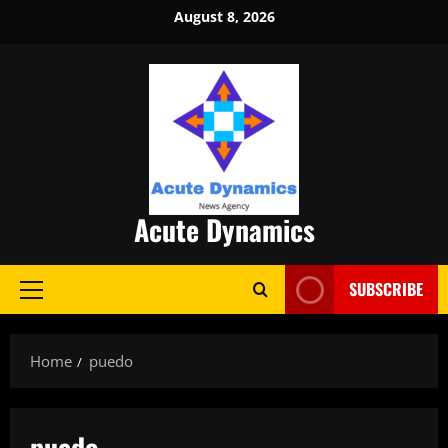
Skip
August 8, 2026
to
content
Acute Dynamics
SUBSCRIBE
Primary
Menu
Home
puedo
puedo