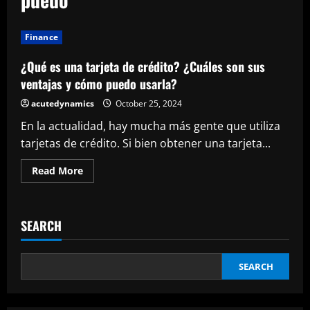
Finance
¿Qué es una tarjeta de crédito? ¿Cuáles son sus
ventajas y cómo puedo usarla?
acutedynamics
October 25, 2024
En la actualidad, hay mucha más gente que utiliza
tarjetas de crédito. Si bien obtener una tarjeta...
Read
Read More
more
about
¿Qué
es
una
SEARCH
tarjeta
de
crédito?
¿Cuáles
son
SEARCH
sus
ventajas
y
cómo