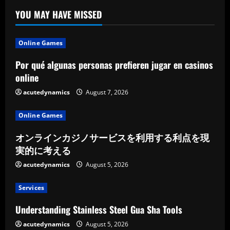
puedo
usarla?
YOU MAY HAVE MISSED
Online Games
Por qué algunas personas prefieren jugar en casinos
online
acutedynamics
August 7, 2026
Online Games
オンラインカジノサービスを利用する利点を現
実的に考える
acutedynamics
August 5, 2026
Services
Understanding Stainless Steel Gua Sha Tools
acutedynamics
August 5, 2026