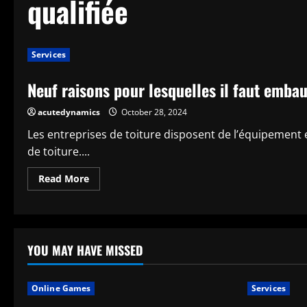
qualifiée
Services
Neuf raisons pour lesquelles il faut embau
acutedynamics
October 28, 2024
Les entreprises de toiture disposent de l’équipement 
de toiture....
Read
Read More
more
about
Neuf
raisons
pour
lesquelles
il
YOU MAY HAVE MISSED
faut
embaucher
une
entreprise
Online Games
Services
de
toiture