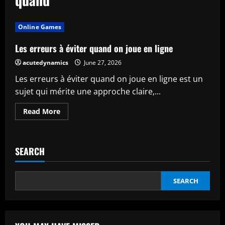
Online Games
Les erreurs à éviter quand on joue en ligne
acutedynamics
June 27, 2026
Les erreurs à éviter quand on joue en ligne est un
sujet qui mérite une approche claire,...
Read
Read More
more
about
Les
erreurs
à
SEARCH
éviter
quand
on
joue
en
SEARCH
ligne