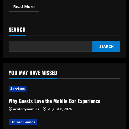
Read
Read More
more
about
Cose
da
evitare
SEARCH
quando
si
gioca
sui
siti
SEARCH
di
scommesse
YOU MAY HAVE MISSED
Services
Why Guests Love the Mobile Bar Experience
acutedynamics
August 8, 2026
Online Games