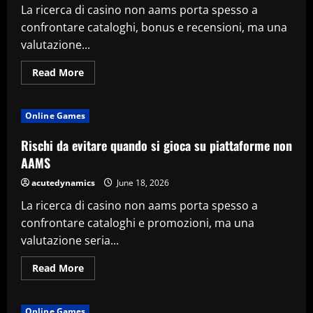
consapevolezza
La ricerca di casino non aams porta spesso a
confrontare cataloghi, bonus e recensioni, ma una
valutazione...
Read
Read More
more
about
Rischi
da
Online Games
evitare
quando
si
Rischi da evitare quando si gioca su piattaforme non
utilizza
un
AAMS
casinò
non
acutedynamics
June 18, 2026
AAMS
La ricerca di casino non aams porta spesso a
confrontare cataloghi e promozioni, ma una
valutazione seria...
Read
Read More
more
about
Rischi
da
Online Games