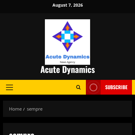
Skip
August 7, 2026
to
content
Acute Dynamics
SUBSCRIBE
Primary
Menu
Home
sempre
sempre