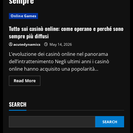
Online Games
Tutto sui casinò online: come operano e perché sono
sempre più diffusi
acutedynamics
May 14, 2026
L’evoluzione dei casinò online nel panorama
dell’intrattenimento Negli ultimi anni i casinò
online hanno acquisito una popolarità...
Read
Read More
more
about
Tutto
sui
casinò
SEARCH
online:
come
operano
e
perché
SEARCH
sono
sempre