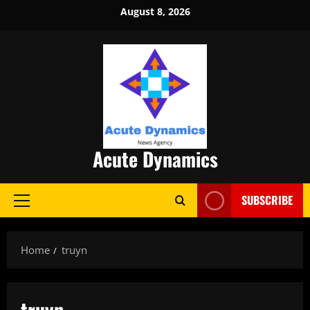
Skip
August 8, 2026
to
content
Acute Dynamics
SUBSCRIBE
Primary
Menu
Home
truyn
truyn