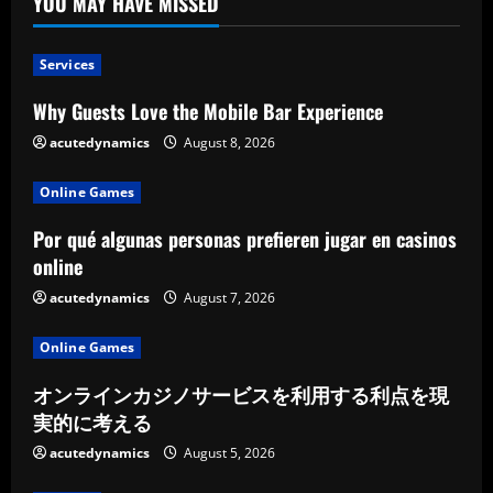
YOU MAY HAVE MISSED
Services
Why Guests Love the Mobile Bar Experience
acutedynamics
August 8, 2026
Online Games
Por qué algunas personas prefieren jugar en casinos
online
acutedynamics
August 7, 2026
Online Games
オンラインカジノサービスを利用する利点を現
実的に考える
acutedynamics
August 5, 2026