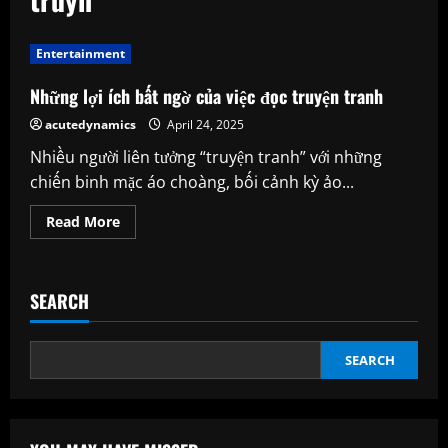
Entertainment
Những lợi ích bất ngờ của việc đọc truyện tranh
acutedynamics
April 24, 2025
Nhiều người liên tưởng “truyện tranh” với những
chiến binh mặc áo choàng, bối cảnh kỳ ảo...
Read
Read More
more
about
Những
lợi
ích
SEARCH
bất
ngờ
của
việc
đọc
SEARCH
truyện
tranh