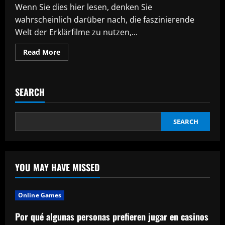
Club
Wenn Sie dies hier lesen, denken Sie
beachten
sollte
wahrscheinlich darüber nach, die faszinierende
Welt der Erklärfilme zu nutzen,...
Read
Read More
more
about
Wichtige
Dinge,
die
SEARCH
Sie
berücksichtigen
sollten,
bevor
Sie
SEARCH
eine
Erklärvideofirma
beauftragen
YOU MAY HAVE MISSED
Online Games
Por qué algunas personas prefieren jugar en casinos