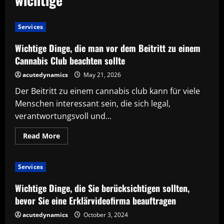
Services
Wichtige Dinge, die man vor dem Beitritt zu einem
Cannabis Club beachten sollte
acutedynamics
May 21, 2026
Der Beitritt zu einem cannabis club kann für viele
Menschen interessant sein, die sich legal,
verantwortungsvoll und...
Read
Read More
more
about
Wichtige
Dinge,
Services
die
man
vor
Wichtige Dinge, die Sie berücksichtigen sollten,
dem
Beitritt
bevor Sie eine Erklärvideofirma beauftragen
zu
einem
acutedynamics
October 3, 2024
Cannabis