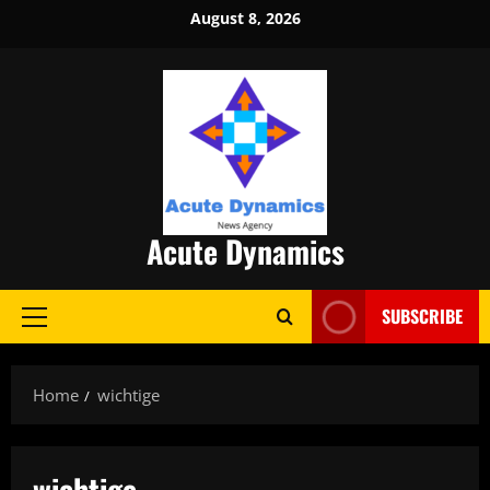
Skip
August 8, 2026
to
content
Acute Dynamics
SUBSCRIBE
Primary
Menu
Home
wichtige
wichtige