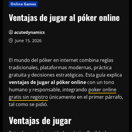
Online Games
Ventajas de jugar al póker online
acutedynamics
June 15, 2026
El mundo del póker en internet combina reglas
tradicionales, plataformas modernas, práctica
gratuita y decisiones estratégicas. Esta guía explica
ventajas de jugar al póker online
con un tono
humano y responsable, integrando
poker online
gratis sin registro
únicamente en el primer párrafo,
tal como se pidió.
Ventajas de jugar