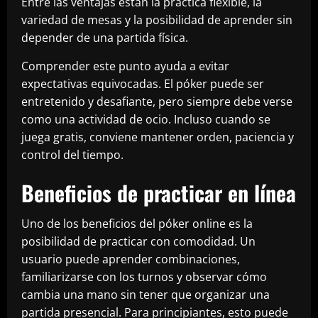
Entre las ventajas están la práctica flexible, la
variedad de mesas y la posibilidad de aprender sin
depender de una partida física.
Comprender este punto ayuda a evitar
expectativas equivocadas. El póker puede ser
entretenido y desafiante, pero siempre debe verse
como una actividad de ocio. Incluso cuando se
juega gratis, conviene mantener orden, paciencia y
control del tiempo.
Beneficios de practicar en línea
Uno de los beneficios del póker online es la
posibilidad de practicar con comodidad. Un
usuario puede aprender combinaciones,
familiarizarse con los turnos y observar cómo
cambia una mano sin tener que organizar una
partida presencial. Para principiantes, esto puede