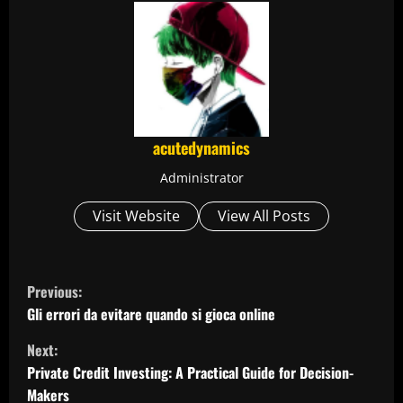
acutedynamics
Administrator
Visit Website
View All Posts
C
Previous:
o
Gli errori da evitare quando si gioca online
Next:
n
Private Credit Investing: A Practical Guide for Decision-
t
Makers