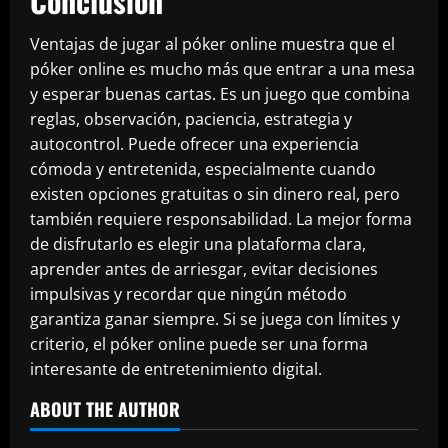
Conclusión
Ventajas de jugar al póker online muestra que el
póker online es mucho más que entrar a una mesa
y esperar buenas cartas. Es un juego que combina
reglas, observación, paciencia, estrategia y
autocontrol. Puede ofrecer una experiencia
cómoda y entretenida, especialmente cuando
existen opciones gratuitas o sin dinero real, pero
también requiere responsabilidad. La mejor forma
de disfrutarlo es elegir una plataforma clara,
aprender antes de arriesgar, evitar decisiones
impulsivas y recordar que ningún método
garantiza ganar siempre. Si se juega con límites y
criterio, el póker online puede ser una forma
interesante de entretenimiento digital.
ABOUT THE AUTHOR