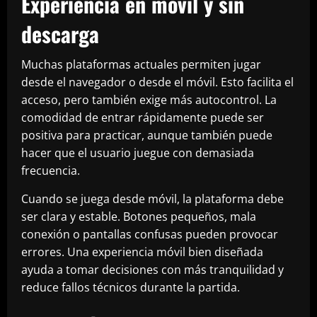
Experiencia en móvil y sin
descarga
Muchas plataformas actuales permiten jugar
desde el navegador o desde el móvil. Esto facilita el
acceso, pero también exige más autocontrol. La
comodidad de entrar rápidamente puede ser
positiva para practicar, aunque también puede
hacer que el usuario juegue con demasiada
frecuencia.
Cuando se juega desde móvil, la plataforma debe
ser clara y estable. Botones pequeños, mala
conexión o pantallas confusas pueden provocar
errores. Una experiencia móvil bien diseñada
ayuda a tomar decisiones con más tranquilidad y
reduce fallos técnicos durante la partida.