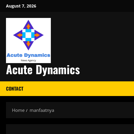
Skip
August 7, 2026
to
content
Acute Dynamics
CONTACT
Home
manfaatnya