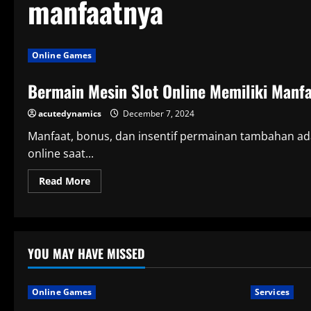
manfaatnya
Online Games
Bermain Mesin Slot Online Memiliki Manfa
acutedynamics
December 7, 2024
Manfaat, bonus, dan insentif permainan tambahan ad
online saat...
Read
Read More
more
about
Bermain
Mesin
Slot
Online
Memiliki
YOU MAY HAVE MISSED
Manfaatnya
Sendiri
Online Games
Services