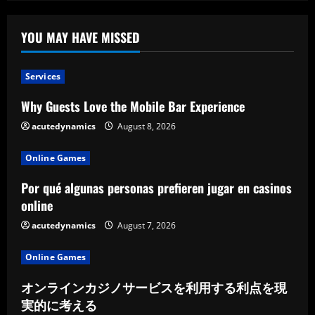
YOU MAY HAVE MISSED
Services
Why Guests Love the Mobile Bar Experience
acutedynamics
August 8, 2026
Online Games
Por qué algunas personas prefieren jugar en casinos
online
acutedynamics
August 7, 2026
Online Games
オンラインカジノサービスを利用する利点を現
実的に考える