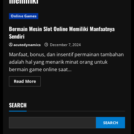
Online Games
Bermain Mesin Slot Online Memiliki Manfaatnya
Sendiri
acutedynamics
December 7, 2024
Manfaat, bonus, dan insentif permainan tambahan
adalah hal yang menarik minat orang untuk
bermain game online saat...
Read
Read More
more
about
Bermain
Mesin
Slot
SEARCH
Online
Memiliki
Manfaatnya
Sendiri
SEARCH