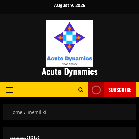
Skip
August 9, 2026
to
content
Acute Dynamics
SUBSCRIBE
Primary
Menu
Home
memiliki
memiliki