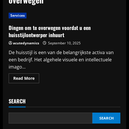
Services
Dingen om te overwegen voordat u een
huisstijlontwerper inhuurt
acutedynamics
September 10, 2025
De huisstijl is een van de belangrijkste activa van
een bedrijf. Het algehele visuele en intellectuele
imago...
Read
Read More
more
about
Dingen
om
te
SEARCH
overwegen
voordat
u
een
huisstijlontwerper
SEARCH
inhuurt