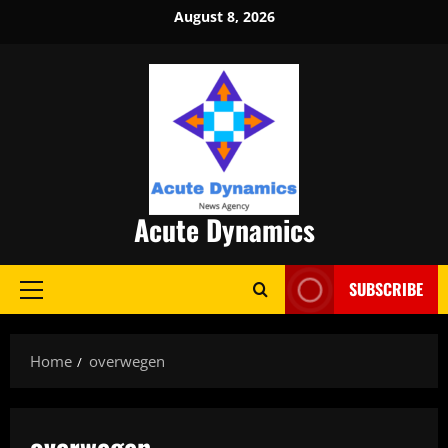
Skip
August 8, 2026
to
content
Acute Dynamics
SUBSCRIBE
Primary
Menu
Home
overwegen
overwegen