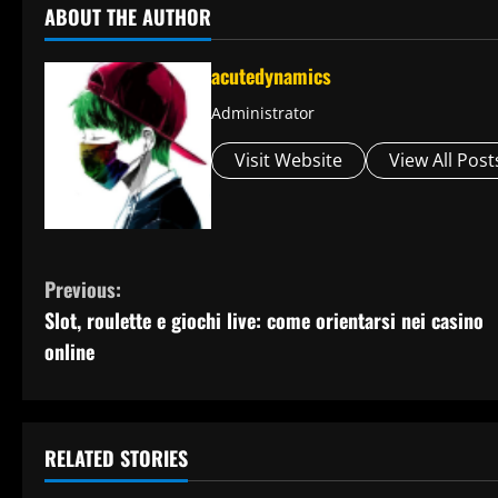
ABOUT THE AUTHOR
acutedynamics
Administrator
Visit Website
View All Post
C
Previous:
Slot, roulette e giochi live: come orientarsi nei casino
o
online
n
t
RELATED STORIES
i