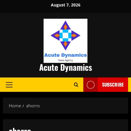
Skip
August 7, 2026
to
content
Acute Dynamics
SUBSCRIBE
Primary
Menu
Home
ahorro
ahorro