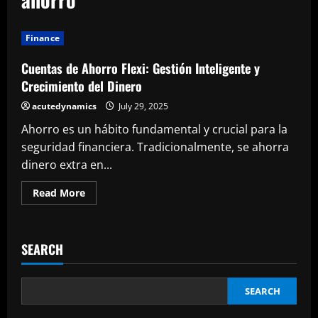
Finance
Cuentas de Ahorro Flexi: Gestión Inteligente y
Crecimiento del Dinero
acutedynamics
July 29, 2025
Ahorro es un hábito fundamental y crucial para la
seguridad financiera. Tradicionalmente, se ahorra
dinero extra en...
Read
Read More
more
about
Cuentas
de
Ahorro
SEARCH
Flexi:
Gestión
Inteligente
y
Crecimiento
SEARCH
del
Dinero