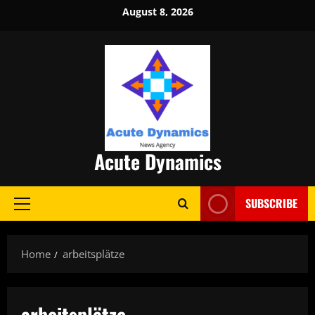
Skip
August 8, 2026
to
content
Acute Dynamics
SUBSCRIBE
Primary
Menu
Home
arbeitsplätze
arbeitsplätze