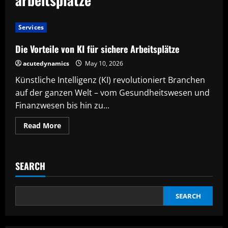
Services
Die Vorteile von KI für sichere Arbeitsplätze
acutedynamics
May 10, 2026
Künstliche Intelligenz (KI) revolutioniert Branchen
auf der ganzen Welt – vom Gesundheitswesen und
Finanzwesen bis hin zu...
Read
Read More
more
about
Die
Vorteile
von
SEARCH
KI
für
sichere
Arbeitsplätze
SEARCH