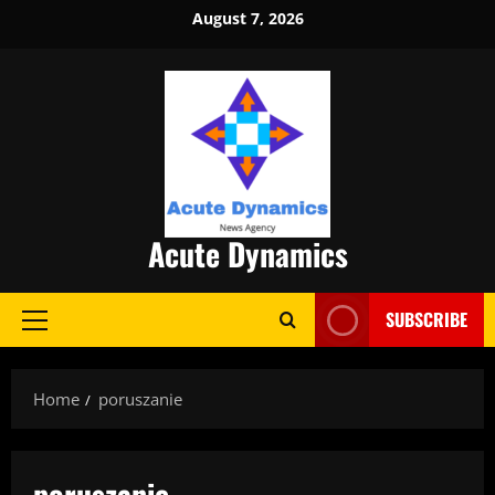
Skip
August 7, 2026
to
content
Acute Dynamics
SUBSCRIBE
Primary
Menu
Home
poruszanie
poruszanie