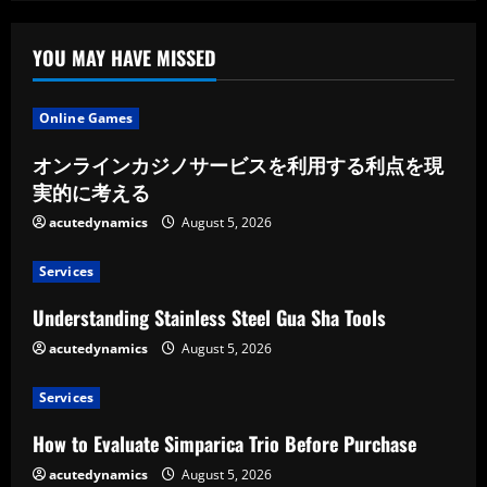
pomnika
cmentarnego
YOU MAY HAVE MISSED
Online Games
オンラインカジノサービスを利用する利点を現
実的に考える
acutedynamics
August 5, 2026
Services
Understanding Stainless Steel Gua Sha Tools
acutedynamics
August 5, 2026
Services
How to Evaluate Simparica Trio Before Purchase
acutedynamics
August 5, 2026