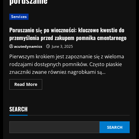
Services
Poruszanie się po wieczności: kluczowe kwestie do
przemyślenia przed zakupem pomnika cmentarnego
acutedynamics
June 3, 2025
Pierwszym krokiem jest zapoznanie się z wieloma
rodzajami dostępnych pomników. Często płaskie
znaczniki zwane również nagrobkami są...
Read
Read More
more
about
Poruszanie
się
po
SEARCH
wieczności:
kluczowe
kwestie
do
przemyślenia
SEARCH
przed
zakupem