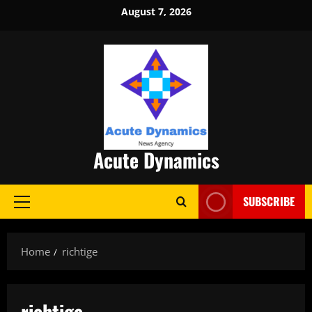
Skip
August 7, 2026
to
content
Acute Dynamics
SUBSCRIBE
Primary
Menu
Home
richtige
richtige