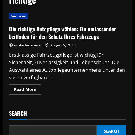
Services
Die richtige Autopflege wählen: Ein umfassender
Leitfaden für den Schutz Ihres Fahrzeugs
acutedynamics
August 5, 2025
Erstklassige Fahrzeugpflege ist wichtig für
Sicherheit, Zuverlässigkeit und Lebensdauer. Die
Auswahl eines Autopflegeunternehmens unter den
vielen verfügbaren...
Read
Read More
more
about
Die
richtige
Autopflege
SEARCH
wählen:
Ein
umfassender
Leitfaden
für
SEARCH