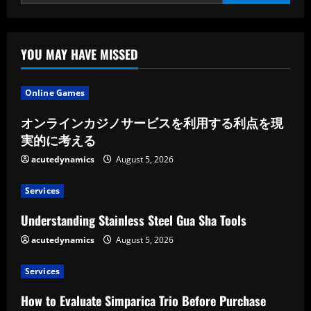
den
Schutz
Ihres
Fahrzeugs
YOU MAY HAVE MISSED
Online Games
オンラインカジノサービスを利用する利点を現
実的に考える
acutedynamics
August 5, 2026
Services
Understanding Stainless Steel Gua Sha Tools
acutedynamics
August 5, 2026
Services
How to Evaluate Simparica Trio Before Purchase