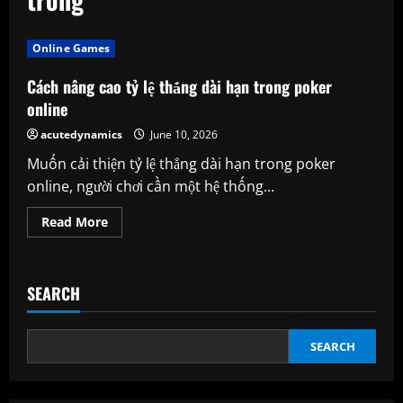
Online Games
Cách nâng cao tỷ lệ thắng dài hạn trong poker
online
acutedynamics
June 10, 2026
Muốn cải thiện tỷ lệ thắng dài hạn trong poker
online, người chơi cần một hệ thống...
Read
Read More
more
about
Cách
nâng
cao
SEARCH
tỷ
lệ
thắng
dài
hạn
SEARCH
trong
poker
online