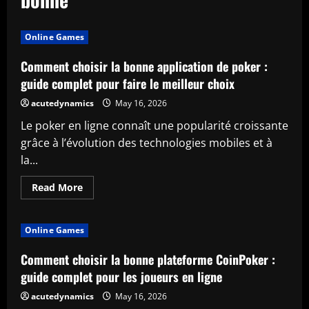
Online Games
Comment choisir la bonne application de poker :
guide complet pour faire le meilleur choix
acutedynamics
May 16, 2026
Le poker en ligne connaît une popularité croissante
grâce à l’évolution des technologies mobiles et à
la...
Read
Read More
more
about
Comment
choisir
Online Games
la
bonne
application
Comment choisir la bonne plateforme CoinPoker :
de
poker
guide complet pour les joueurs en ligne
:
guide
acutedynamics
May 16, 2026
complet