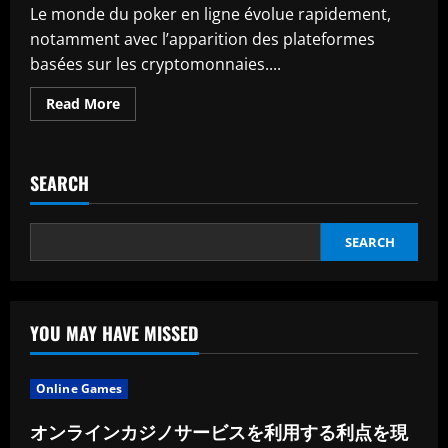
pour
Le monde du poker en ligne évolue rapidement,
faire
le
notamment avec l’apparition des plateformes
meilleur
choix
basées sur les cryptomonnaies....
Read
Read More
more
about
Comment
choisir
la
SEARCH
bonne
plateforme
CoinPoker
:
guide
SEARCH
complet
pour
les
joueurs
en
ligne
YOU MAY HAVE MISSED
Online Games
オンラインカジノサービスを利用する利点を現